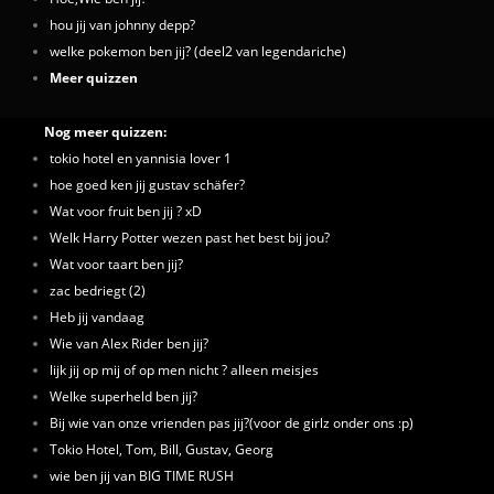
hou jij van johnny depp?
welke pokemon ben jij? (deel2 van legendariche)
Meer quizzen
Nog meer quizzen:
tokio hotel en yannisia lover 1
hoe goed ken jij gustav schäfer?
Wat voor fruit ben jij ? xD
Welk Harry Potter wezen past het best bij jou?
Wat voor taart ben jij?
zac bedriegt (2)
Heb jij vandaag
Wie van Alex Rider ben jij?
lijk jij op mij of op men nicht ? alleen meisjes
Welke superheld ben jij?
Bij wie van onze vrienden pas jij?(voor de girlz onder ons :p)
Tokio Hotel, Tom, Bill, Gustav, Georg
wie ben jij van BIG TIME RUSH