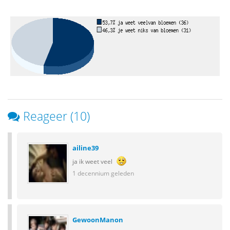
Reageer (10)
ailine39
ja ik weet veel
1 decennium geleden
GewoonManon