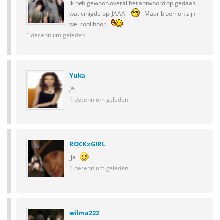
Ik heb gewoon overal het antwoord op gedaan
wat einigde op: JAAA
Maar bloemen zijn
wel cool hoor.
1 decennium geleden
Yuka
ja
1 decennium geleden
ROCKxGIRL
jja
1 decennium geleden
wilma222