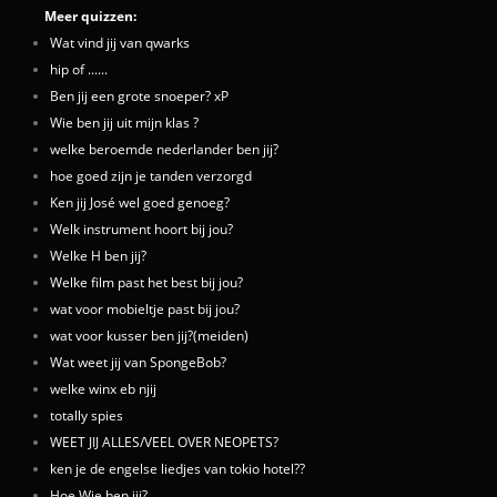
Meer quizzen:
Wat vind jij van qwarks
hip of ......
Ben jij een grote snoeper? xP
Wie ben jij uit mijn klas ?
welke beroemde nederlander ben jij?
hoe goed zijn je tanden verzorgd
Ken jij José wel goed genoeg?
Welk instrument hoort bij jou?
Welke H ben jij?
Welke film past het best bij jou?
wat voor mobieltje past bij jou?
wat voor kusser ben jij?(meiden)
Wat weet jij van SpongeBob?
welke winx eb njij
totally spies
WEET JIJ ALLES/VEEL OVER NEOPETS?
ken je de engelse liedjes van tokio hotel??
Hoe,Wie ben jij?