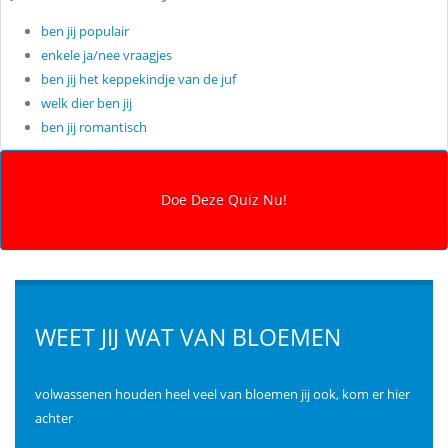
ben jij populair
enkele ja/nee vraagjes
ben jij het keppekindje van de juf
welk dier ben jij
ben jij romantisch
WEET JIJ WAT VAN BLOEMEN
volwassenen houden heel veel van bloemen jij ook, kom er hier
achter