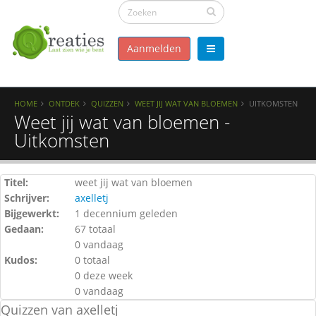
Aanmelden
HOME
ONTDEK
QUIZZEN
WEET JIJ WAT VAN BLOEMEN
UITKOMSTEN
Weet jij wat van bloemen -
Uitkomsten
Titel:
weet jij wat van bloemen
Schrijver:
axelletj
Bijgewerkt:
1 decennium geleden
Gedaan:
67 totaal
0 vandaag
Kudos:
0 totaal
0 deze week
0 vandaag
Quizzen van axelletj