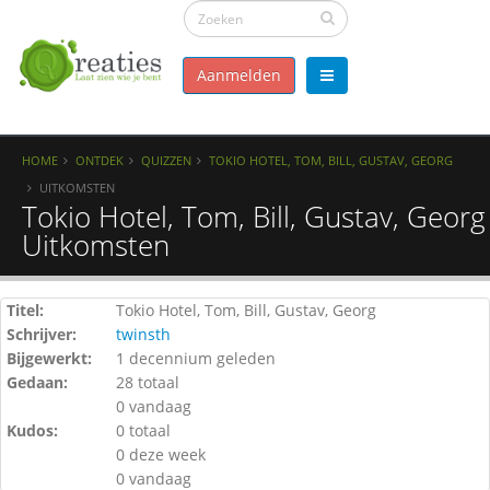
Aanmelden
HOME
ONTDEK
QUIZZEN
TOKIO HOTEL, TOM, BILL, GUSTAV, GEORG
UITKOMSTEN
Tokio Hotel, Tom, Bill, Gustav, Georg 
Uitkomsten
Titel:
Tokio Hotel, Tom, Bill, Gustav, Georg
Schrijver:
twinsth
Bijgewerkt:
1 decennium geleden
Gedaan:
28 totaal
0 vandaag
Kudos:
0 totaal
0 deze week
0 vandaag