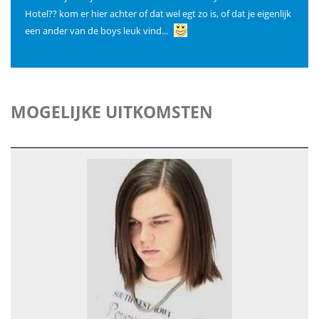
Hotel?? kom er hier achter of dat wel egt zo is, of dat je eigenlijk
een ander van de boys leuk vind...
MOGELIJKE UITKOMSTEN