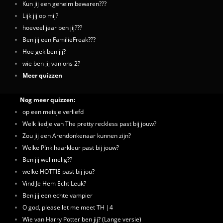
Kun jij een geheim bewaren???
Lijk jij op mij?
hoeveel jaar ben jij???
Ben jij een FamilieFreak???
Hoe gek ben jij?
wie ben jij van ons 2?
Meer quizzen
Nog meer quizzen:
op een meisje verliefd
Welk liedje van The pretty reckless past bij jouw?
Zou jij een Arendonkenaar kunnen zijn?
Welke P!nk haarkleur past bij jouw?
Ben jij wel melig??
welke HOTTIE past bij jou?
Vind Je Hem Echt Leuk?
Ben jij een echte vampier
O god, please let me meet TH |4
Wie van Harry Potter ben jij? (Lange versie)