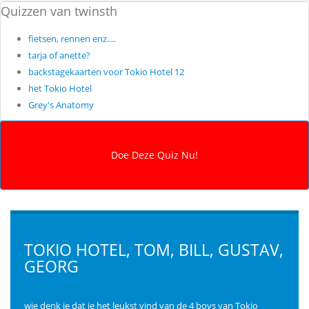
Quizzen van twinsth
fietsen, rennen enz....
tarja of anette?
backstagekaarten voor Tokio Hotel 12
het Tokio Hotel
Grey's Anatomy
TOKIO HOTEL, TOM, BILL, GUSTAV,
GEORG
wie denk je dat je het leukst vind van de 4 boys van Tokio