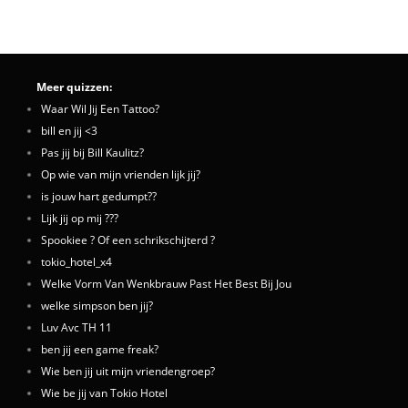
Meer quizzen:
Waar Wil Jij Een Tattoo?
bill en jij <3
Pas jij bij Bill Kaulitz?
Op wie van mijn vrienden lijk jij?
is jouw hart gedumpt??
Lijk jij op mij ???
Spookiee ? Of een schrikschijterd ?
tokio_hotel_x4
Welke Vorm Van Wenkbrauw Past Het Best Bij Jou
welke simpson ben jij?
Luv Avc TH 11
ben jij een game freak?
Wie ben jij uit mijn vriendengroep?
Wie be jij van Tokio Hotel