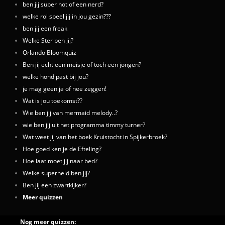
ben jij super hot of een nerd?
welke rol speel jij in jou gezin???
ben jij een freak
Welke Ster ben jij?
Orlando Bloomquiz
Ben jij echt een meisje of toch een jongen?
welke hond past bij jou?
je mag geen ja of nee zeggen!
Wat is jou toekomst??
Wie ben jij van mermaid melody..?
wie ben jij uit het programma timmy turner?
Wat weet jij van het boek Kruistocht in Spijkerbroek?
Hoe goed ken je de Efteling?
Hoe laat moet jij naar bed?
Welke superheld ben jij?
Ben jij een zwartkijker?
Meer quizzen
Nog meer quizzen: