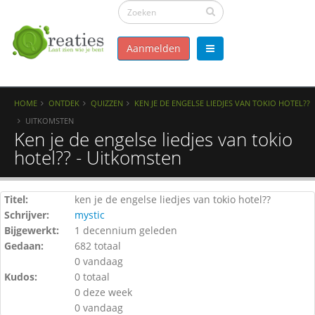
Aanmelden
HOME
ONTDEK
QUIZZEN
KEN JE DE ENGELSE LIEDJES VAN TOKIO HOTEL??
UITKOMSTEN
Ken je de engelse liedjes van tokio
hotel?? - Uitkomsten
Titel:
ken je de engelse liedjes van tokio hotel??
Schrijver:
mystic
Bijgewerkt:
1 decennium geleden
Gedaan:
682 totaal
0 vandaag
Kudos:
0 totaal
0 deze week
0 vandaag