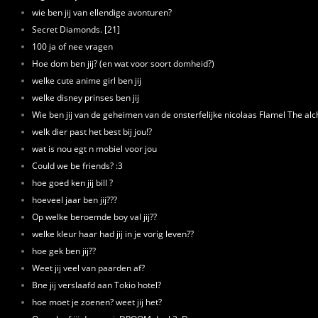
wie ben jij van ellendige avonturen?
Secret Diamonds. [21]
100 ja of nee vragen
Hoe dom ben jij? (en wat voor soort domheid?)
welke cute anime girl ben jij
welke disney prinses ben jij
Wie ben jij van de geheimen van de onsterfelijke nicolaas Flamel The al
welk dier past het best bij jou!?
wat is nou egt n mobiel voor jou
Could we be friends? :3
hoe goed ken jij bill ?
hoeveel jaar ben jij???
Op welke beroemde boy val jij??
welke kleur haar had jij in je vorig leven??
hoe gek ben jij??
Weet jij veel van paarden af?
Bne jij verslaafd aan Tokio hotel?
hoe moet je zoenen? weet jij het?