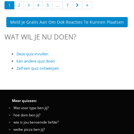
1
2
3
4
5
...
7
Meld Je Gratis Aan Om Ook Reacties Te Kunnen Plaatsen
WAT WIL JE NU DOEN?
Deze quiz invullen
Een andere quiz doen
Zelf een quiz ontwerpen
Meer quizzen:
Wat voor type ben jij?
hoe dom ben jij?
wie is jou beroemde liefde?
welke pizza ben jij?