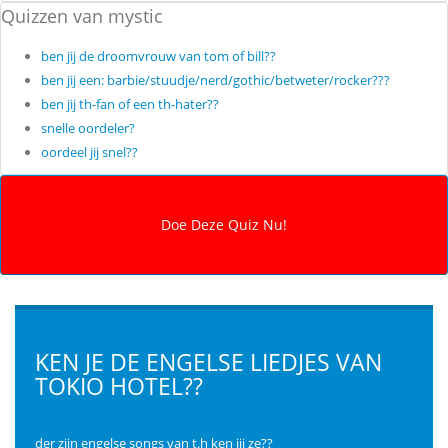
Quizzen van mystic
ben jij de droomvrouw van tom of bill??
ben jij een: barbie/stuudje/nerd/gothic/betweter/rocker???
ben jij th-fan of een th-hater??
snelle oordeler?
oordeel jij snel??
KEN JE DE ENGELSE LIEDJES VAN
TOKIO HOTEL??
der zijn engelse songs van t.h ken jij ze??