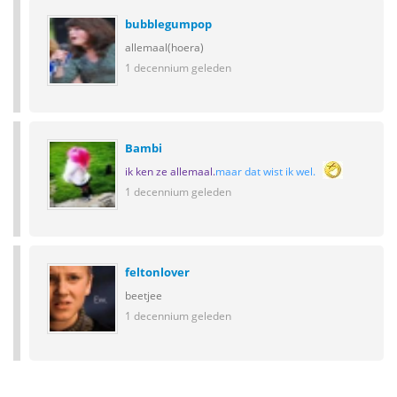
bubblegumpop
allemaal(hoera)
1 decennium geleden
Bambi
ik ken ze allemaal.
maar dat wist ik wel.
1 decennium geleden
feltonlover
beetjee
1 decennium geleden