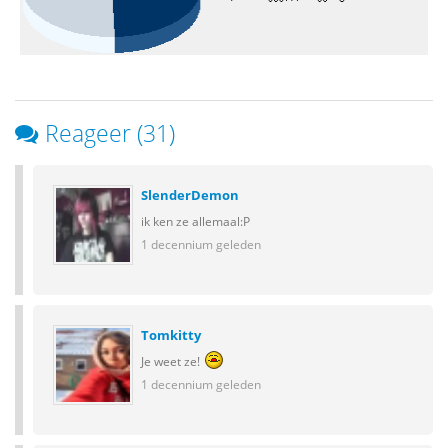
Reageer (31)
SlenderDemon
ik ken ze allemaal:P
1 decennium geleden
Tomkitty
Je weet ze!
1 decennium geleden