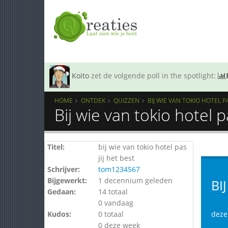
Koito
zet de volgende poll in the spotlight:
HOME
ONTDEK
QUIZZEN
BIJ WIE VAN TOKIO HOTEL PA
Bij wie van tokio hotel p
Titel:
bij wie van tokio hotel pas
jij het best
Schrijver:
tom1234567
Bijgewerkt:
1 decennium geleden
BI
Gedaan:
14 totaal
0 vandaag
Kudos:
0 totaal
deze
0 deze week