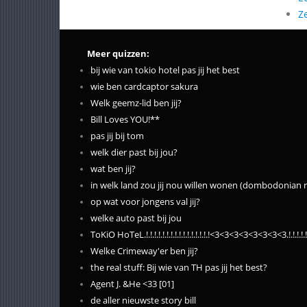
Z
Meer quizzen:
bij wie van tokio hotel pas jij het best
wie ben cardcaptor sakura
Welk geemz-lid ben jij?
Bill Loves YOU!**
pas jij bij tom
welk dier past bij jou?
wat ben jij?
in welk land zou jij nou willen wonen (dombodonian r
op wat voor jongens val jij?
welke auto past bij jou
ToKiO HoTeL.!.!.!.!.!.!.!.!.!.!.!.!.!.!.!.!<3<3<3<3<3<3<3<3.!.!.!.
Welke Crimeway'er ben jij?
the real stuff: Bij wie van TH pas jij het best?
Agent J. &He <33 [01]
de aller nieuwste story bill