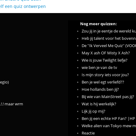
elf een quiz ontwerpen
Nog meer quizzen:
Zou jij in je eentje de werel
Heb jij talent voor het bovenn
De ''Ik Verveel Me Quiz'' (
May X ash OF Misty X Ash?
Wie is jouw Twilight liefje?
wie ben je van de tv
Is mijn story iets voor jou?
egio)
Ben je wel egt verliefd??
Hoe hollands ben jij?
Bij wie van MainStreet pas jij?
!.!.!.! maar wrm
Wat is hij werkelijk?
Lijk jij op mij?
Ben jij een echte HP Fan? |HP
Welke alien van Tokyo mew m
Reactie