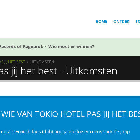
HOME
ONTDEK
F
Records of Ragnarok ~ Wie moet er winnen?
S JIJ HET BEST
UITKOMSTEN
as jij het best - Uitkomsten
J WIE VAN TOKIO HOTEL PAS JIJ HET BE
 quiz is voor th fans (duh) nou ja eh doe em eens voor de grap