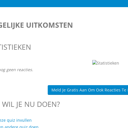
ELIJKE UITKOMSTEN
TISTIEKEN
nog geen reacties.
Meld Je Gratis Aan Om Ook Reacties Te
 WIL JE NU DOEN?
eze quiz invullen
en andere quiz doen