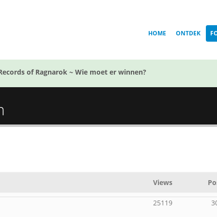
HOME
ONTDEK
F
Records of Ragnarok ~ Wie moet er winnen?
n
Views
Po
25119
3