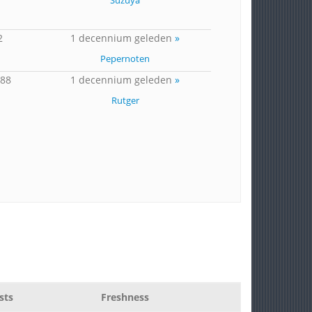
Suzuya
2
1 decennium geleden
»
Pepernoten
588
1 decennium geleden
»
Rutger
sts
Freshness