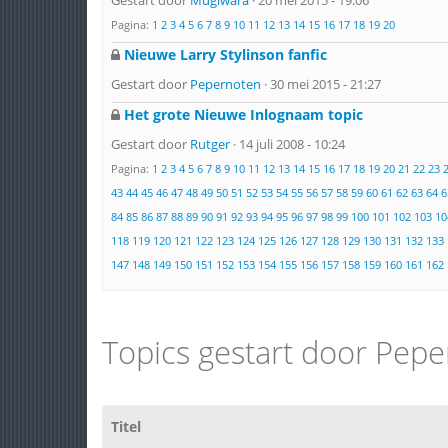
Gestart door
Mugiwara
· 20 mei 2015 - 19:06
Pagina:
1
2
3
4
5
6
7
8
9
10
11
12
13
14
15
16
17
18
19
20
Nieuwe Larry Stylinson fanfic
Gestart door
Pepernoten
· 30 mei 2015 - 21:27
Het grote Nieuwe Inlognaam topic
Gestart door
Rutger
· 14 juli 2008 - 10:24
Pagina:
1
2
3
4
5
6
7
8
9
10
11
12
13
14
15
16
17
18
19
20
21
22
23
43
44
45
46
47
48
49
50
51
52
53
54
55
56
57
58
59
60
61
62
63
64
6
84
85
86
87
88
89
90
91
92
93
94
95
96
97
98
99
100
101
102
103
10
118
119
120
121
122
123
124
125
126
127
128
129
130
131
132
133
147
148
149
150
151
152
153
154
155
156
157
158
159
160
161
162
Topics gestart door Pep
Titel