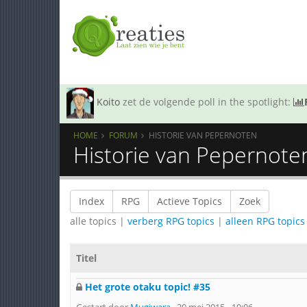
Koito
zet de volgende poll in the spotlight:
HOME
FORUM
HISTORIE VAN PEPERNOTEN
Historie van Pepernote
Index
RPG
Actieve Topics
Zoek
alle topics |
verberg RPG topics
|
alleen RPG topics
Titel
Het grote otaku topic! #35