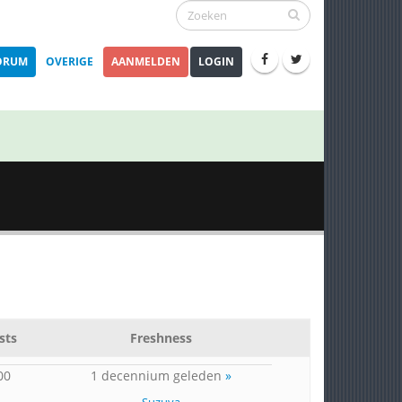
ORUM
OVERIGE
AANMELDEN
LOGIN
sts
Freshness
00
1 decennium geleden
»