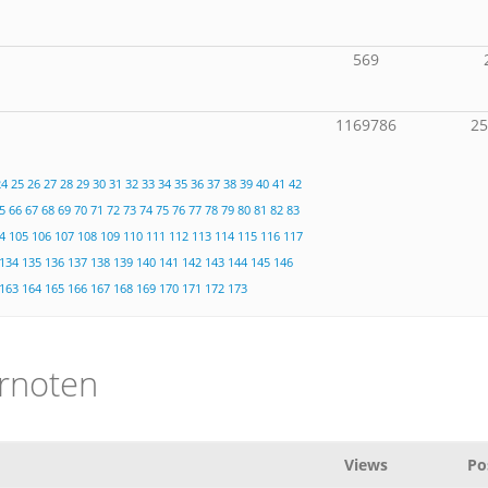
569
1169786
2
24
25
26
27
28
29
30
31
32
33
34
35
36
37
38
39
40
41
42
5
66
67
68
69
70
71
72
73
74
75
76
77
78
79
80
81
82
83
4
105
106
107
108
109
110
111
112
113
114
115
116
117
134
135
136
137
138
139
140
141
142
143
144
145
146
163
164
165
166
167
168
169
170
171
172
173
ernoten
Views
Po