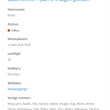
Voornaam:
Romi
Status:
Woonplaats:
In een stuk fruit
Leeftijd:
26
Hobby's:
Dromen
Website:
Nieuwsgierig?
Vorige namen:
MayLynn, Radix, Nix, Nescio, Akise, Imago, Kay, Romi, Atrox,
Dazai, Nishinoya, Tyki, Plato, Noiz, Yuu, Waits, Bakugou, Tacitus,