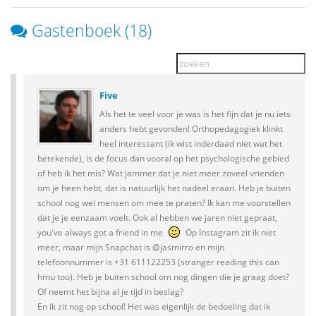
Gastenboek (18)
Five
Als het te veel voor je was is het fijn dat je nu iets
anders hebt gevonden! Orthopedagogiek klinkt
heel interessant (ik wist inderdaad niet wat het
betekende), is de focus dan vooral op het psychologische gebied
of heb ik het mis? Wat jammer dat je niet meer zoveel vrienden
om je heen hebt, dat is natuurlijk het nadeel eraan. Heb je buiten
school nog wel mensen om mee te praten? Ik kan me voorstellen
dat je je eenzaam voelt. Ook al hebben we jaren niet gepraat,
you've always got a friend in me
Op Instagram zit ik niet
meer, maar mijn Snapchat is @jasmirro en mijn
telefoonnummer is +31 611122253 (stranger reading this can
hmu too). Heb je buiten school om nog dingen die je graag doet?
Of neemt het bijna al je tijd in beslag?
En ik zit nog op school! Het was eigenlijk de bedoeling dat ik