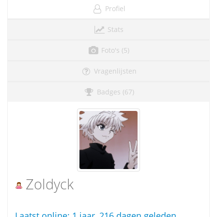
Profiel
Stats
Foto's (5)
Vragenlijsten
Badges (67)
Zoldyck
Laatst online:
1 jaar, 216 dagen geleden