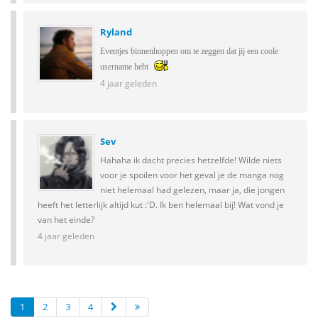
Ryland
Eventjes binnenhoppen om te zeggen dat jij een coole
username hebt
4 jaar geleden
Sev
Hahaha ik dacht precies hetzelfde! Wilde niets
voor je spoilen voor het geval je de manga nog
niet helemaal had gelezen, maar ja, die jongen
heeft het letterlijk altijd kut :'D. Ik ben helemaal bij! Wat vond je
van het einde?
4 jaar geleden
1
2
3
4