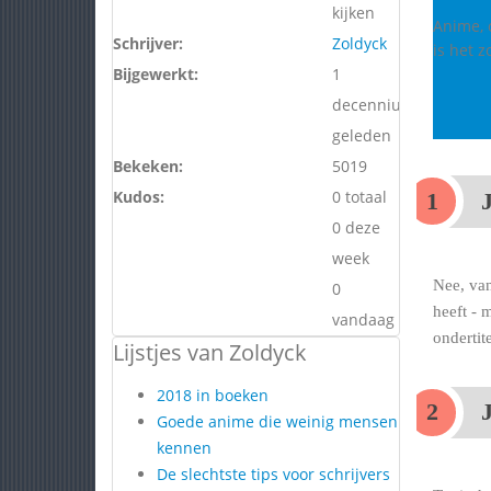
kijken
Anime, o
Schrijver:
Zoldyck
is het 
Bijgewerkt:
1
decennium
geleden
Bekeken:
5019
Kudos:
0 totaal
J
0 deze
week
Nee, van
0
heeft - 
vandaag
ondertit
Lijstjes van Zoldyck
2018 in boeken
Goede anime die weinig mensen
kennen
De slechtste tips voor schrijvers