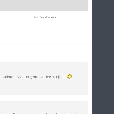
bron: data.whicdn.com
r anime boys en nog meer anime te kijken