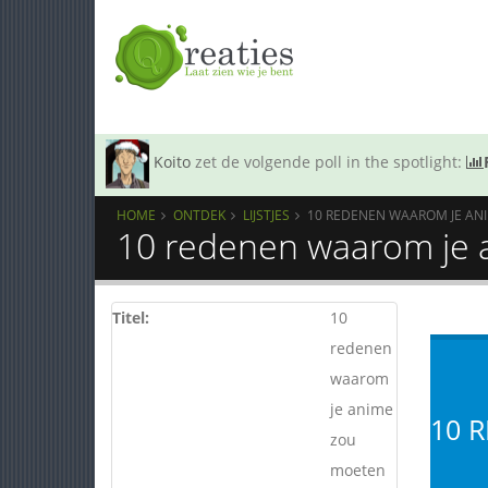
Koito
zet de volgende poll in the spotlight:
HOME
ONTDEK
LIJSTJES
10 REDENEN WAAROM JE ANI
10 redenen waarom je 
Titel:
10
redenen
waarom
je anime
10 
zou
moeten