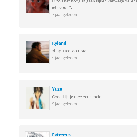
Ik zou het hooguit gaan kijken vanwege de lengt
iets voor (';
7 jaar geleden
Ryland
Yhap. Heel accuraat.
9 jaar geleden
Yuzu
Goed Lijstje mee eens meid !!
9 jaar geleden
Extremis