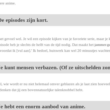
ere anime.
e episodes zijn kort.
het gevoel wel. Je wil een episode kijken van je favoriete serie, maar je
isode heb je slechts de helft van de tijd nodig. Dat maakt het
jammer g
voordat ik [vul aan].' Ik bedoel, huiswerk kan wel 20 minuutjes wachten
Je kunt mensen verbazen. (Of ze uitschelden zon
l, wie wordt er nu niet helemaal omver geblazen als je laat zien hoevee
 denken dat jij een bovennatuurlijke talenknobbel hebt.
Je hebt een enorm aanbod van anime.