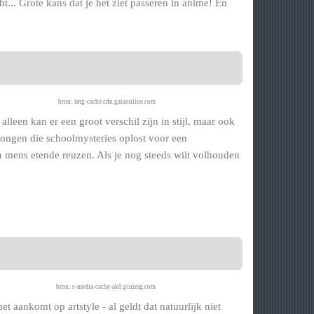
... Grote kans dat je het ziet passeren in anime! En
bron: img-cache.cdn.gaiaonline.com
 alleen kan er een groot verschil zijn in stijl, maar ook
jongen die schoolmysteries oplost voor een
en mens etende reuzen. Als je nog steeds wilt volhouden
bron: s-media-cache-ak0.pinimg.com
 aankomt op artstyle - al geldt dat natuurlijk niet