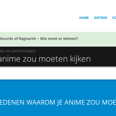
HOME
ONTDEK
F
Records of Ragnarok ~ Wie moet er winnen?
ME ZOU MOETEN KIJKEN
anime zou moeten kijken
REDENEN WAAROM JE ANIME ZOU MOE