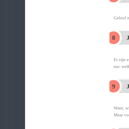
Geloof m
J
Er zijn 
toe: wel
J
Want, wi
Maar voo