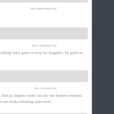
bron: images6.fanpop.com
bron: 2.bp.blogspot.com
olledig laten gaan en erop los fangirlen. En geeft nu
bron: www.drodd.com
 Juist ja; degene onder ons die niet kunnen tekenen.
r een leuke tekening opleveren!