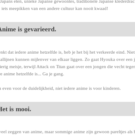
Japans eten, unieke Japanse gewoontes, traditionele Japanse klederdracht
; iets meepikken van een andere cultuur kan nooit kwaad!
Anime is gevarieerd.
enkt dat iedere anime hetzelfde is, heb je het bij het verkeerde eind. Niet
allijnen kunnen mijlenver van elkaar liggen. Zo gaat Hyouka over een 
erig meisje, terwijl Attack on Titan gaat over een jongen die vecht teg
re anime hetzelfde is... Ga je gang.
n even voor de duidelijkheid, niet iedere anime is voor kinderen.
et is mooi.
veel zeggen van anime, maar sommige anime zijn gewoon pareltjes als het