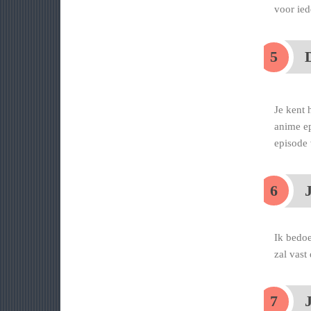
voor ied
D
Je kent 
anime ep
episode 
Ik bedoe
zal vast