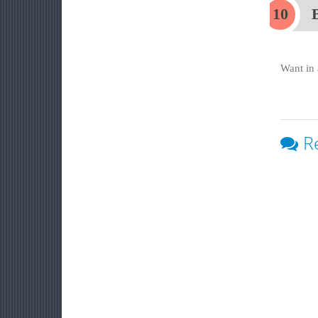
Want in 
R