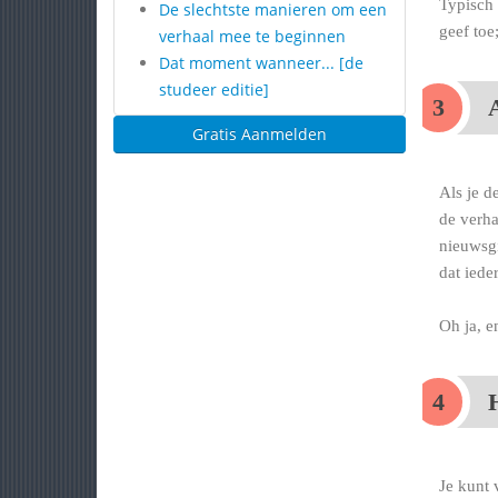
Typisch 
De slechtste manieren om een
geef toe
verhaal mee te beginnen
Dat moment wanneer... [de
studeer editie]
Gratis Aanmelden
Als je d
de verha
nieuwsgi
dat iede
Oh ja, e
H
Je kunt 