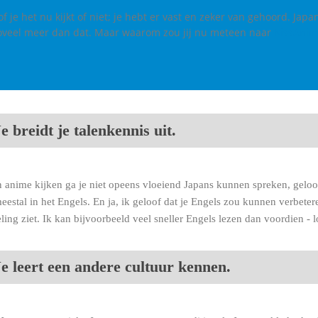
f je het nu kijkt of niet; je hebt er vast en zeker van gehoord. Japa
zoveel meer dan dat. Maar waarom zou jij nu meteen naar
KissAnim
e breidt je talenkennis uit.
 anime kijken ga je niet opeens vloeiend Japans kunnen spreken, geloof
meestal in het Engels. En ja, ik geloof dat je Engels zou kunnen verbete
eling ziet. Ik kan bijvoorbeeld veel sneller Engels lezen dan voordien - l
Je leert een andere cultuur kennen.