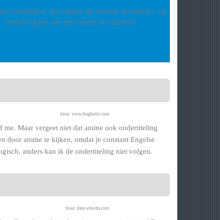
nse 'tekenfilms' die stilaan de wereld veroveren - al
e
moeten gaan om een anime te starten?
bron: www.lingholic.com
 me. Maar vergeet niet dat anime ook ondertiteling
ren door anime te kijken, omdat je constant Engelse
ogisch, anders kan ik de ondertiteling niet volgen.
bron: data.whicdn.com