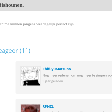
Bishounen.
anime kunnen jongens wel degelijk perfect zijn.
eageer (11)
ChifuyuMatsuno
Nog meer redenen om nog meer te simpen voo
3 jaar geleden
RPNZL