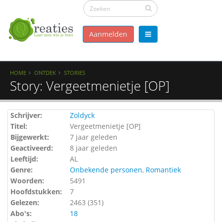
Aanmelden
HOME
ONTDEK
STORIES
Story: Vergeetmenietje [OP]
Schrijver:
Zoldyck
Titel:
Vergeetmenietje [OP]
Bijgewerkt:
7 jaar geleden
Geactiveerd:
8 jaar geleden
Leeftijd:
AL
Genre:
Onbekende personen
,
Romantiek
Woorden:
5491
Hoofdstukken:
7
Gelezen:
2463 (
351
)
Abo's:
18