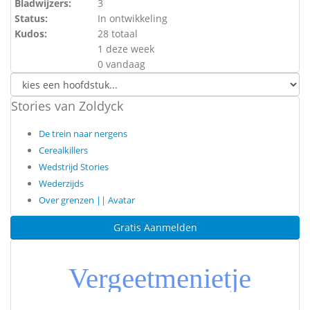
Bladwijzers:
3
Status:
In ontwikkeling
Kudos:
28 totaal
1 deze week
0 vandaag
Stories van Zoldyck
De trein naar nergens
Cerealkillers
Wedstrijd Stories
Wederzijds
Over grenzen || Avatar
Gratis Aanmelden
Vergeetmenietje