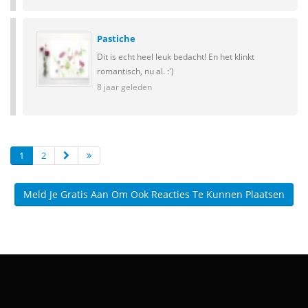
Pastiche
Dit is echt heel leuk bedacht! En het klinkt
romantisch, nu al. :')
8 jaar geleden
1
2
Meld Je Gratis Aan Om Ook Reacties Te Kunnen Plaatsen