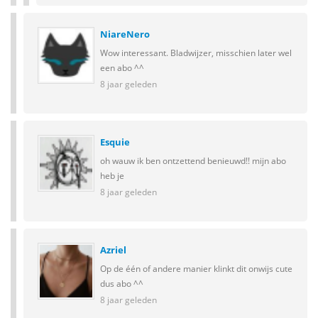
NiareNero
Wow interessant. Bladwijzer, misschien later wel
een abo ^^
8 jaar geleden
Esquie
oh wauw ik ben ontzettend benieuwd!! mijn abo
heb je
8 jaar geleden
Azriel
Op de één of andere manier klinkt dit onwijs cute
dus abo ^^
8 jaar geleden