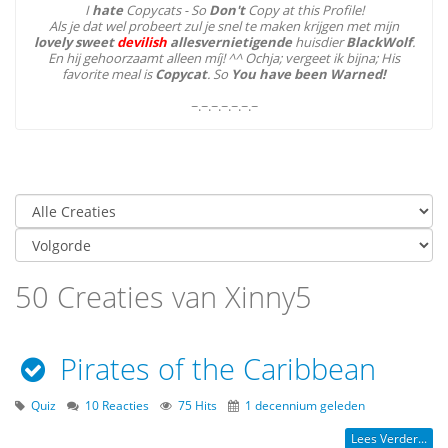
I
hate
Copycats - So
Don't
Copy at this Profile!
Als je dat wel probeert zul je snel te maken krijgen met mijn
lovely sweet
devilish
allesvernietigende
huisdier
BlackWolf
.
En hij gehoorzaamt alleen míj! ^^ Ochja; vergeet ik bijna; His
favorite meal is
Copycat
. So
You have been Warned!
~.~.~.~.~.~.~
50 Creaties van Xinny5
Pirates of the Caribbean
Quiz
10 Reacties
75 Hits
1 decennium geleden
Lees Verder...