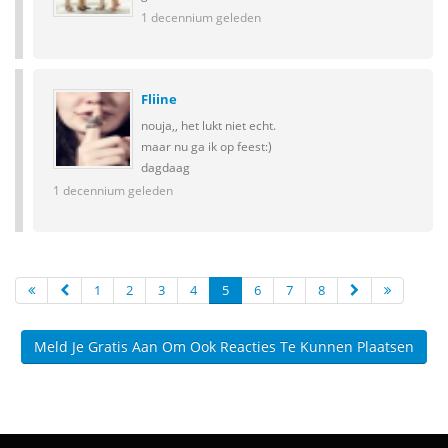
1 decennium geleden
Fliine
nouja,, het lukt niet echt.
maar nu ga ik op feest:)
dagdaag
1 decennium geleden
1
2
3
4
5
6
7
8
Meld Je Gratis Aan Om Ook Reacties Te Kunnen Plaatsen