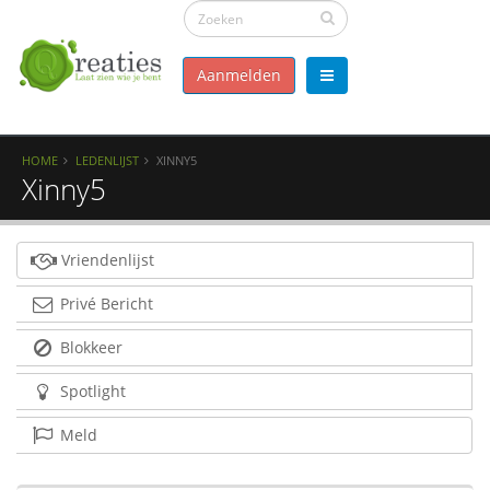
Aanmelden
HOME
LEDENLIJST
XINNY5
Xinny5
Vriendenlijst
Privé Bericht
Blokkeer
Spotlight
Meld