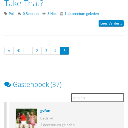
Take That?
Poll
0 Reacties
3 Hits
1 decennium geleden
Lees Verder...
1
2
3
4
5
Gastenboek (37)
gvfan
Bedankt.
1 decennium geleden