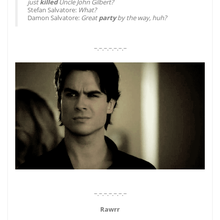
just
killed
Uncle John Gilbert?
Stefan Salvatore:
What?
Damon Salvatore:
Great
party
by the way, huh?
~.~.~.~.~.~.~
~.~.~.~.~.~.~
Rawrr