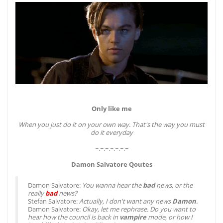
Only like me
When you just do it on your own way. That's the way you must
do it everyday
~.~.~.~.~.~.~
Damon Salvatore Qoutes
Damon Salvatore:
You wanna hear the
bad
news, or the
really
bad
news?
Stefan Salvatore:
Actually, I don't want any news
Damon
.
Damon Salvatore:
Okay, let me rephrase. Do you want to
hear how the council is back in
vampire
mode, or how I