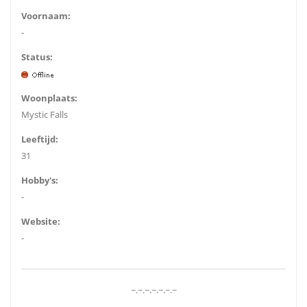
Voornaam:
-
Status:
Woonplaats:
Mystic Falls
Leeftijd:
31
Hobby's:
-
Website:
-
~.~.~.~.~.~.~