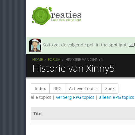
Koito
zet de volgende poll in the spotlight:
HOME
FORUM
HISTORIE VAN XINNY5
Historie van Xinny5
Index
RPG
Actieve Topics
Zoek
alle topics |
verberg RPG topics
|
alleen RPG topics
Titel