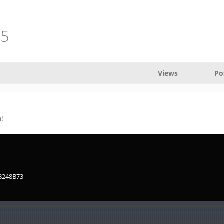
y5
Views
Po
!
83248B73