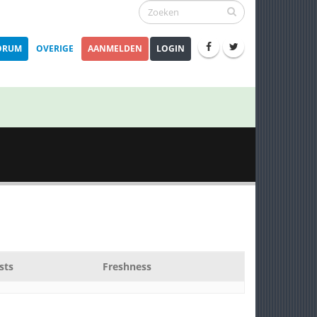
ORUM
OVERIGE
AANMELDEN
LOGIN
sts
Freshness