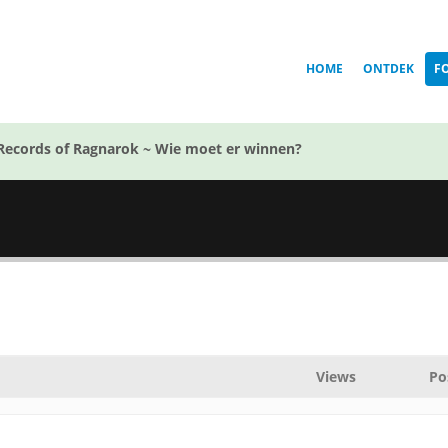
HOME
ONTDEK
F
Records of Ragnarok ~ Wie moet er winnen?
Views
Po