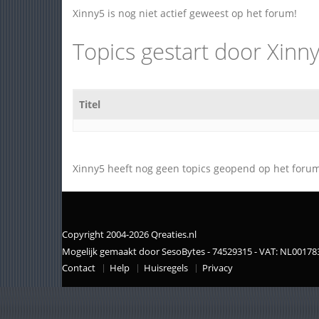
Xinny5 is nog niet actief geweest op het forum!
Topics gestart door Xinn
Titel
Xinny5 heeft nog geen topics geopend op het forum
Copyright 2004-2026 Qreaties.nl
Mogelijk gemaakt door SesoBytes - 74529315 - VAT: NL0017
Contact
Help
Huisregels
Privacy