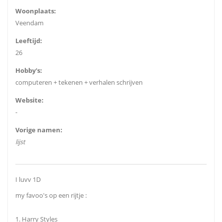
Woonplaats:
Veendam
Leeftijd:
26
Hobby's:
computeren + tekenen + verhalen schrijven
Website:
-
Vorige namen:
lijst
I luvv 1D
my favoo's op een rijtje :
1. Harry Styles