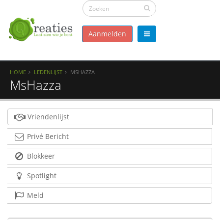
Aanmelden
HOME
LEDENLIJST
MSHAZZA
MsHazza
Vriendenlijst
Privé Bericht
Blokkeer
Spotlight
Meld