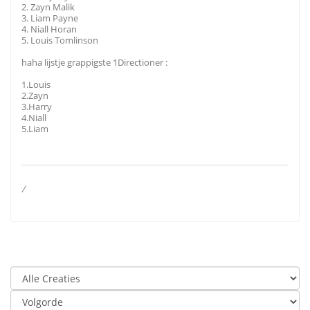
2. Zayn Malik
3. Liam Payne
4. Niall Horan
5. Louis Tomlinson
haha lijstje grappigste 1Directioner :
1.Louis
2.Zayn
3.Harry
4.Niall
5.Liam
/