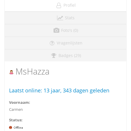
Profiel
Stats
Foto's (0)
Vragenlijsten
Badges (29)
MsHazza
Laatst online:
13 jaar, 343 dagen geleden
Voornaam:
Carmen
Status: