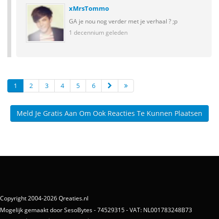
xMrsTommo
GA je nou nog verder met je verhaal ? ;p
1 decennium geleden
1
2
3
4
5
6
Meld Je Gratis Aan Om Ook Reacties Te Kunnen Plaatsen
Copyright 2004-2026 Qreaties.nl
Mogelijk gemaakt door SesoBytes - 74529315 - VAT: NL001783248B73