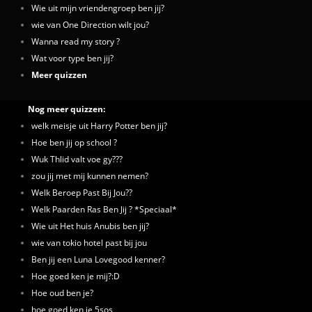
Wie uit mijn vriendengroep ben jij?
wie van One Direction wilt jou?
Wanna read my story ?
Wat voor type ben jij?
Meer quizzen
Nog meer quizzen:
welk meisje uit Harry Potter ben jij?
Hoe ben jij op school ?
Wuk Thlid valt voe gy???
zou jij met mij kunnen nemen?
Welk Beroep Past Bij Jou??
Welk Paarden Ras Ben Jij ? *Speciaal*
Wie uit Het huis Anubis ben jij?
wie van tokio hotel past bij jou
Ben jij een Luna Lovegood kenner?
Hoe goed ken je mij?:D
Hoe oud ben je?
hoe goed ken je 5sos