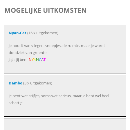
MOGELIJKE UITKOMSTEN
Nyan-Cat
(16 x uitgekomen)
je houdt van vliegen, snoepjes, de ruimte, maar je wordt
doodziek van groente!
jaja, jij bent
N
Y
A
N
C
A
T
Dambo
(3 x uitgekomen)
je bent wat stijfjes, soms wat serieus, maar je bent wel heel
schattig!