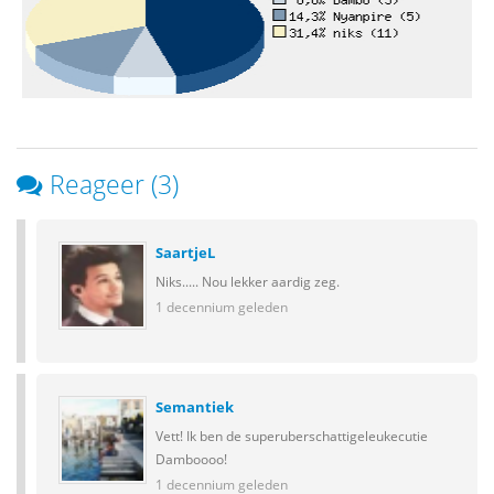
Reageer (3)
SaartjeL
Niks..... Nou lekker aardig zeg.
1 decennium geleden
Semantiek
Vett! Ik ben de superuberschattigeleukecutie
Damboooo!
1 decennium geleden