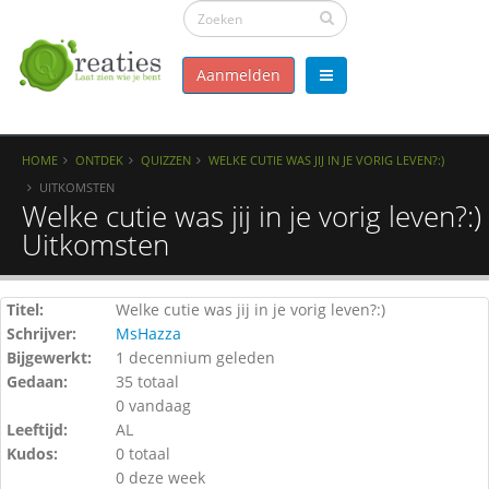
Aanmelden
HOME
ONTDEK
QUIZZEN
WELKE CUTIE WAS JIJ IN JE VORIG LEVEN?:)
UITKOMSTEN
Welke cutie was jij in je vorig leven?:) 
Uitkomsten
Titel:
Welke cutie was jij in je vorig leven?:)
Schrijver:
MsHazza
Bijgewerkt:
1 decennium geleden
Gedaan:
35 totaal
0 vandaag
Leeftijd:
AL
Kudos:
0 totaal
0 deze week