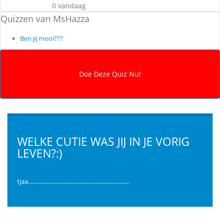
0 vandaag
Quizzen van MsHazza
Ben jij mooi???
WELKE CUTIE WAS JIJ IN JE VORIG
LEVEN?:)
tjaa.....................................................................