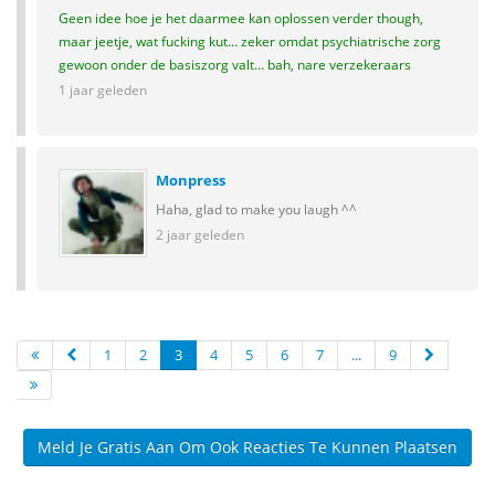
Geen idee hoe je het daarmee kan oplossen verder though,
maar jeetje, wat fucking kut… zeker omdat psychiatrische zorg
gewoon onder de basiszorg valt… bah, nare verzekeraars
1 jaar geleden
Monpress
Haha, glad to make you laugh ^^
2 jaar geleden
1
2
3
4
5
6
7
...
9
Meld Je Gratis Aan Om Ook Reacties Te Kunnen Plaatsen