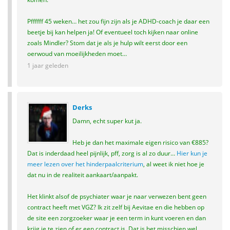
Pffffff 45 weken… het zou fijn zijn als je ADHD-coach je daar een
beetje bij kan helpen ja! Of eventueel toch kijken naar online
zoals Mindler? Stom dat je als je hulp wilt eerst door een
oerwoud van moeilijkheden moet…
1 jaar geleden
Derks
Damn, echt super kut ja.
Heb je dan het maximale eigen risico van €885?
Dat is inderdaad heel pijnlijk, pff, zorg is al zo duur…
Hier kun je
meer lezen over het hinderpaalcriterium
, al weet ik niet hoe je
dat nu in de realiteit aankaart/aanpakt.
Het klinkt alsof de psychiater waar je naar verwezen bent geen
contract heeft met VGZ? Ik zit zelf bij Aevitae en die hebben op
de site een zorgzoeker waar je een term in kunt voeren en dan
krijg je te zien of er een contract is. Dat is het misschien wel