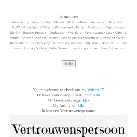
All that I love
Harry Potter • lotr • Hobbit • Marvel • POTC • Mazerunner series • Peter Pan •
OUAT • Once Upon A Time In Wonderland • Bones • Revolution • Terra Nova •
Merlin • Shadow Hunters • Outlander • Riverdale • Ravenswood • Lost • Criminal
Minds • Grimm • Sherlock Holmes • Sleepy Hollow • Shannara Chronicles • Siren •
Riverdale • 13 reasons why • Anime • Ed Sheeran • Olly Murs • Brunuhville • The
Corrs • Lindsey Stirling • Celtic Woman • London grammar • Tom Hiddleston
______________________________________
You're welcome to check out my
Writers-ID
Or leave your own publicity here:
klik
My Goodreads page:
klik
My Animelist:
klik
Ik ben een
Vertrouwenspersoon