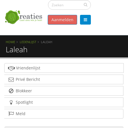
Aanmelden
HOME
LEDENLIJST
LALEAH
Laleah
Vriendenlijst
Privé Bericht
Blokkeer
Spotlight
Meld