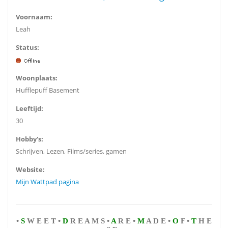
Voornaam:
Leah
Status:
Woonplaats:
Hufflepuff Basement
Leeftijd:
30
Hobby's:
Schrijven, Lezen, Films/series, gamen
Website:
Mijn Wattpad pagina
•
S
W E E T •
D
R E A M S •
A
R E •
M
A D E •
O
F •
T
H E