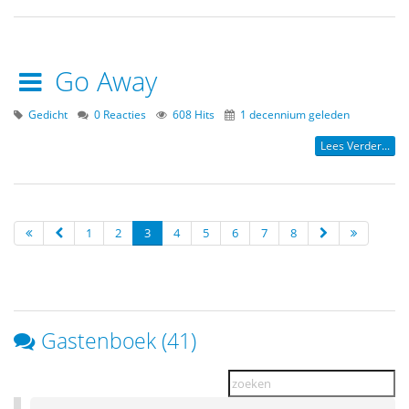
Go Away
Gedicht
0 Reacties
608 Hits
1 decennium geleden
Lees Verder...
1
2
3
4
5
6
7
8
Gastenboek (41)