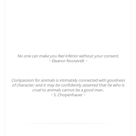
passion
for
it
all.
~
Caitlin
Japa
~
No one can make you feel inferior without your consent
.
~ Eleanor Roosevelt ~
Compassion for animals is intimately connected with goodness
of character; and it may be confidently asserted that he who is
cruel to animals cannot be a good man.
.
~ S. Chopenhauer ~