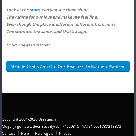
Look at the
stars
, can you see them shine?
They shine for our love and make me feel fine.
Even though the place is different, different from mine.
The stars are the same, and that's a sign.
Er zijn nog geen reacties.
Meld Je Gratis Aan Om Ook Reacties Te Kunnen Plaatsen
Copyright 2004-2026 Qreaties.nl
Mogelijk gemaakt door SesoBytes - 74529315 - VAT: NL001783248B73
Contact
Help
Huisregels
Privacy