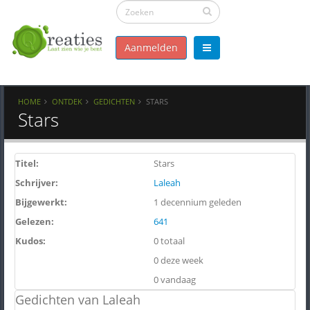
Aanmelden
HOME
ONTDEK
GEDICHTEN
STARS
Stars
Titel:
Stars
Schrijver:
Laleah
Bijgewerkt:
1 decennium geleden
Gelezen:
641
Kudos:
0 totaal
0 deze week
0 vandaag
Gedichten van Laleah