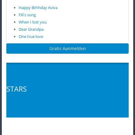
Happy Birthday Aviva
Fili's song
When I lost you
Dear Grandpa
One true love
Gratis Aanmelden
STARS