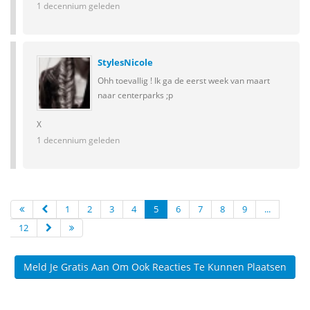
1 decennium geleden
StylesNicole
Ohh toevallig ! Ik ga de eerst week van maart
naar centerparks ;p
X
1 decennium geleden
1
2
3
4
5
6
7
8
9
...
12
Meld Je Gratis Aan Om Ook Reacties Te Kunnen Plaatsen