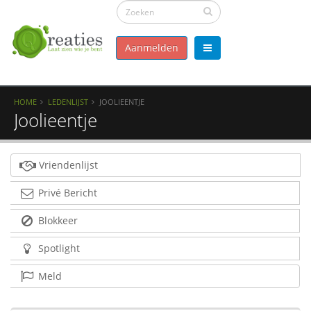
Aanmelden
HOME
LEDENLIJST
JOOLIEENTJE
Joolieentje
Vriendenlijst
Privé Bericht
Blokkeer
Spotlight
Meld