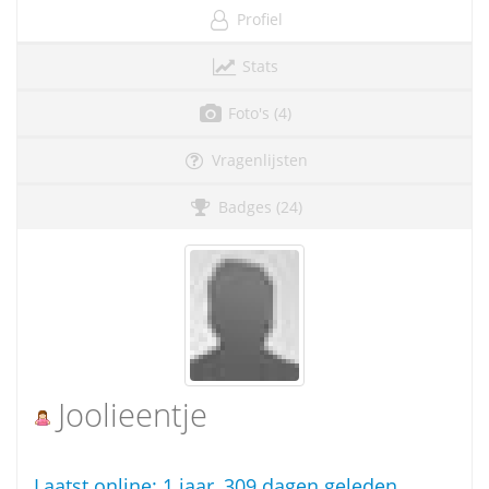
Profiel
Stats
Foto's (4)
Vragenlijsten
Badges (24)
Joolieentje
Laatst online:
1 jaar, 309 dagen geleden