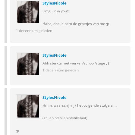
StylesNicole
Omg lucky you!!!
Haha, doe je hem de groetjes van me ;p
1 decennium geleden
StylesNicole
Ahh sterkte met werken/school/stage ; )
1 decennium geleden
StylesNicole
Hmm, waarschijnlijk het volgende stukje al ...
(stillehintstillehintstillehint)
;p