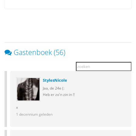
Gastenboek (56)
StylesNicole
Jaa, de 24e (:
Heb er zo'n zin in !!
x
1 decennium geleden