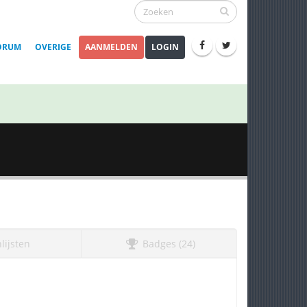
ORUM
OVERIGE
AANMELDEN
LOGIN
lijsten
Badges (24)