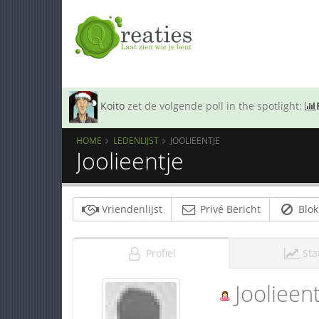
Koito
zet de volgende poll in the spotlight:
HOME
LEDENLIJST
JOOLIEENTJE
Joolieentje
Vriendenlijst
Privé Bericht
Blok
Profiel
Sta
Joolieent