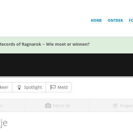
HOME
ONTDEK
F
Records of Ragnarok ~ Wie moet er winnen?
keer
Spotlight
Meld
ts
Foto's (4)
Vragen
je