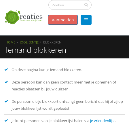
Aanmelden
HOME
JOOLIEENTJE
BLOKKEREN
Iemand blokkeren
Op deze pagina kun je iemand blokkeren.
Deze persoon kan dan geen contact meer met je opnemen of
reacties plaatsen bij jouw quizzen.
De persoon die je blokkeert ontvangt geen bericht dat hij of zij op
jouw blokkeerlijst wordt geplaatst.
Je kunt personen van je blokkeerlijst halen via
je vriendenlijst
.