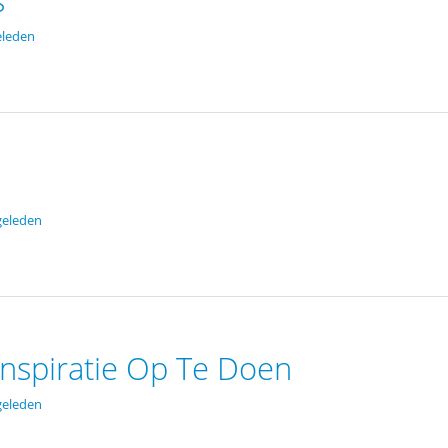
eleden
geleden
Inspiratie Op Te Doen
geleden