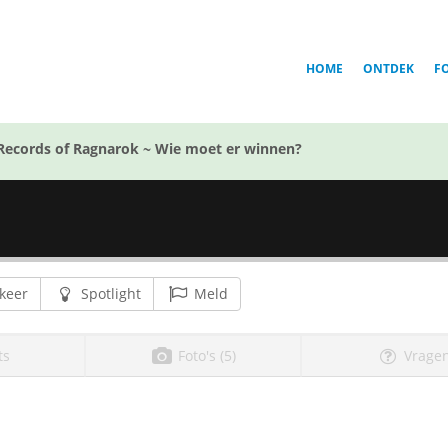
HOME
ONTDEK
F
Records of Ragnarok ~ Wie moet er winnen?
keer
Spotlight
Meld
ts
Foto's (5)
Vragen