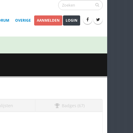
ORUM
OVERIGE
AANMELDEN
LOGIN
lijsten
Badges (67)