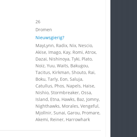
26
Dromen
Nieuwsgierig?
MayLynn, Radix, Nix, Nescio,
Akise, Imago, Kay, Romi, Atrox,
Dazai, Nishinoya, Tyki, Plato,
Noiz, Yuu, Waits, Bakugou,
Tacitus, Kirkman, Shouto, Rai,
Boku, Tarly, Eon, Saluja,
Catullus, Phos, Napels, Haise,
Nishio, Stormbreaker, Ossa,
Island, Etna, Hawks, Baz, Jomny,
Nighthawks, Morales, Vengeful,
Mjollnir, Sunai, Garou, Promare,
Akemi, Reiner, Harrowhark