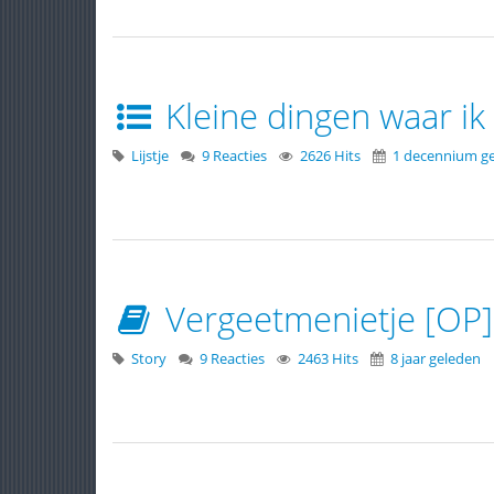
Kleine dingen waar ik
Lijstje
9 Reacties
2626 Hits
1 decennium g
Vergeetmenietje [OP]
Story
9 Reacties
2463 Hits
8 jaar geleden