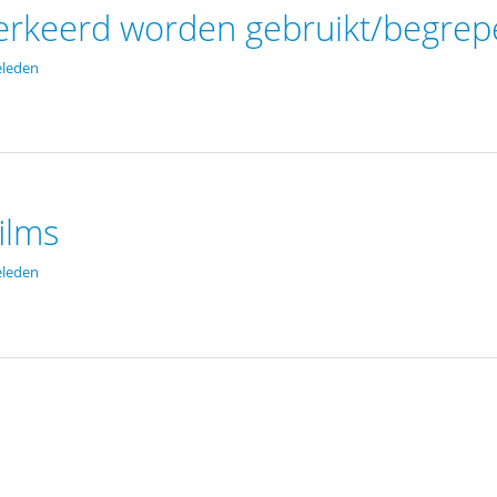
erkeerd worden gebruikt/begrep
eleden
ilms
eleden