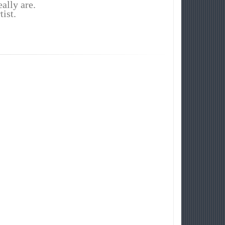
eally are.
tist.