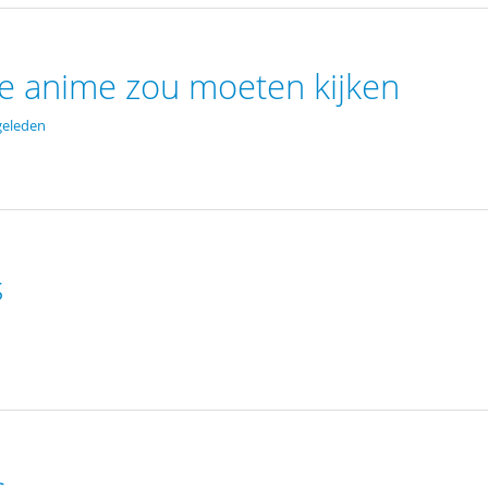
 anime zou moeten kijken
geleden
s
s