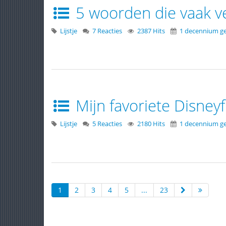
5 woorden die vaak v
Lijstje
7 Reacties
2387 Hits
1 decennium g
Mijn favoriete Disneyf
Lijstje
5 Reacties
2180 Hits
1 decennium g
1
2
3
4
5
...
23