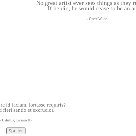
No great artist ever sees things as they r
If he did, he would cease to be an ar
- Oscar Wilde
e id faciam, fortasse requiris?
 fieri sentio et excrucior.
- Catullus, Carmen 85