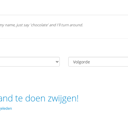
y name, just say 'chocolate' and I'll turn around.
d te doen zwijgen!
geleden