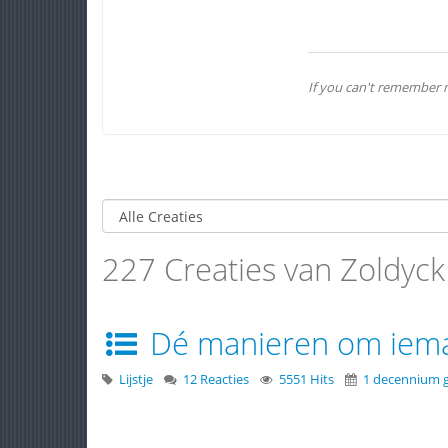
If you can't remember m
227 Creaties van Zoldyck
Dé manieren om ieman
Lijstje
12 Reacties
5551 Hits
1 decennium 