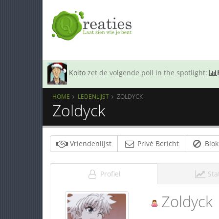
Koito
zet de volgende poll in the spotlight:
HOME
LEDENLIJST
ZOLDYCK
Zoldyck
Vriendenlijst
Privé Bericht
Blok
Profiel
Sta
Zoldyck