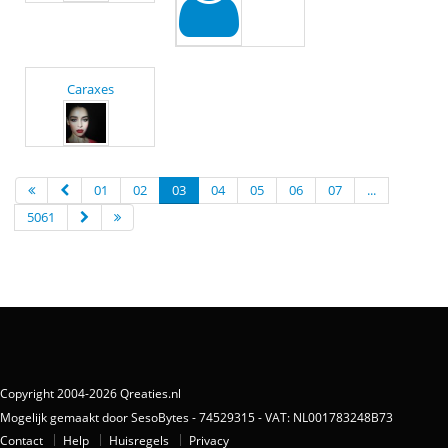
Caraxes
01
02
03
04
05
06
07
...
5061
Copyright 2004-2026 Qreaties.nl
Mogelijk gemaakt door SesoBytes - 74529315 - VAT: NL001783248B73
Contact
Help
Huisregels
Privacy