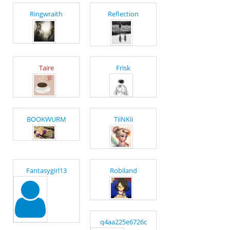
Ringwraith
RefIection
Taire
Frisk
BOOKWURM
TiiNKii
Fantasygirl13
Robiland
q4aa225e6726c