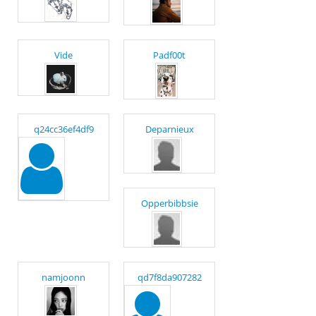
Vide
Padf00t
q24cc36ef4df9
Deparnieux
Opperbibbsie
namjoonn
qd7f8da907282