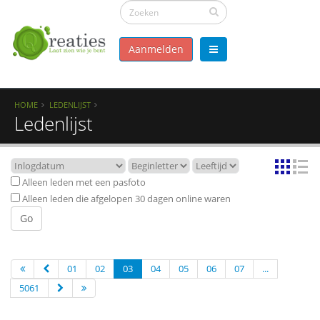
Aanmelden
HOME
LEDENLIJST
Ledenlijst
Alleen leden met een pasfoto
Alleen leden die afgelopen 30 dagen online waren
01
02
03
04
05
06
07
...
5061