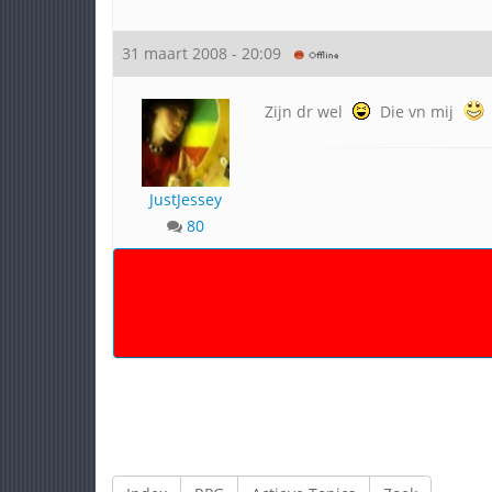
31 maart 2008 - 20:09
Zijn dr wel
Die vn mij
JustJessey
80