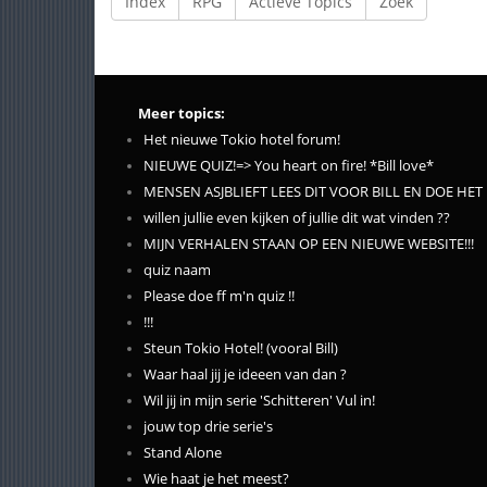
Index
RPG
Actieve Topics
Zoek
Meer topics:
Het nieuwe Tokio hotel forum!
NIEUWE QUIZ!=> You heart on fire! *Bill love*
MENSEN ASJBLIEFT LEES DIT VOOR BILL EN DOE HET 
willen jullie even kijken of jullie dit wat vinden ??
MIJN VERHALEN STAAN OP EEN NIEUWE WEBSITE!!!
quiz naam
Please doe ff m'n quiz !!
!!!
Steun Tokio Hotel! (vooral Bill)
Waar haal jij je ideeen van dan ?
Wil jij in mijn serie 'Schitteren' Vul in!
jouw top drie serie's
Stand Alone
Wie haat je het meest?