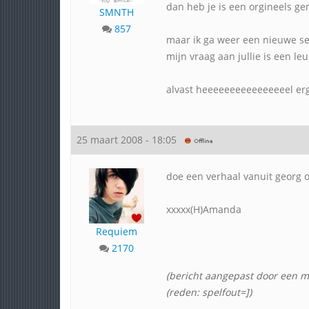
dan heb je is een orgineels g
SMNTH
857
maar ik ga weer een nieuwe s
mijn vraag aan jullie is een 
alvast heeeeeeeeeeeeeeeel er
25 maart 2008 - 18:05
doe een verhaal vanuit georg of 
xxxxx(H)Amanda
Requiem
2170
(bericht aangepast door een m
(reden: spelfout=])