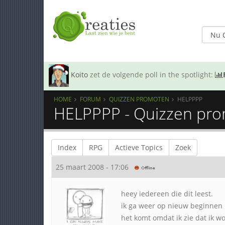
Koito
zet de volgende poll in the spotlight:
HOME
FORUM
QUIZZEN PROMOTEN
HELPPPP
HELPPPP - Quizzen pr
Index
RPG
Actieve Topics
Zoek
25 maart 2008 - 17:06
heey iedereen die dit leest.
ik ga weer op nieuw beginnen 
het komt omdat ik zie dat ik w