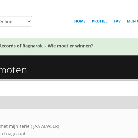
HOME
PROFIEL
FAV
MIJN 
Records of Ragnarok ~ Wie moet er winnen?
omoten
met mijn serie ( JAA ALWEER)
ord nageaapt.