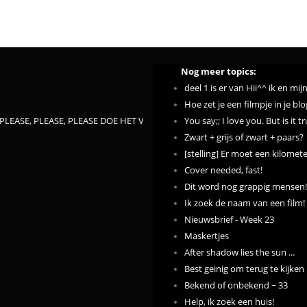
Nog meer topics:
deel 1 is er van Hii^^ ik en m
Hoe zet je een filmpje in je blo
PLEASE, PLEASE, PLEASE DOE HET VOOR ONZE BILLCHEN!!!!
You say;; I love you. But is it t
Zwart + grijs of zwart + paars?
[stelling] Er moet een kilome
Cover needed, fast!
Dit word nog grappig mensen!
Ik zoek de naam van een film!
Nieuwsbrief - Week 23
Maskertjes
After shadow lies the sun ...
Best geinig om terug te kijken
Bekend of onbekend ~ 33
Help, ik zoek een huis!