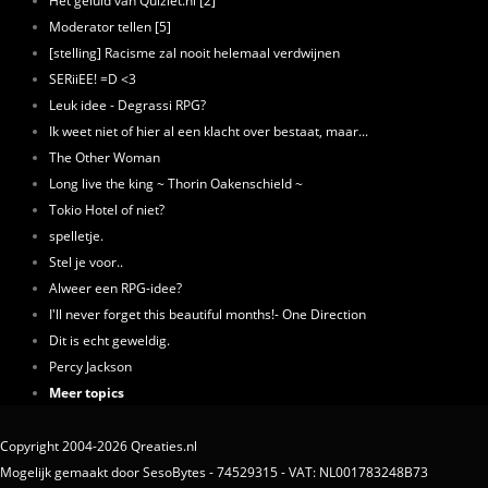
Het geluid van Quizlet.nl [2]
Moderator tellen [5]
[stelling] Racisme zal nooit helemaal verdwijnen
SERiiEE! =D <3
Leuk idee - Degrassi RPG?
Ik weet niet of hier al een klacht over bestaat, maar...
The Other Woman
Long live the king ~ Thorin Oakenschield ~
Tokio Hotel of niet?
spelletje.
Stel je voor..
Alweer een RPG-idee?
I'll never forget this beautiful months!- One Direction
Dit is echt geweldig.
Percy Jackson
Meer topics
Copyright 2004-2026 Qreaties.nl
Mogelijk gemaakt door SesoBytes - 74529315 - VAT: NL001783248B73