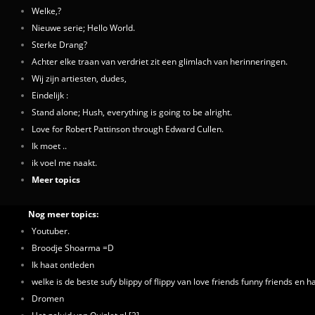
Welke,?
Nieuwe serie; Hello World.
Sterke Drang?
Achter elke traan van verdriet zit een glimlach van herinneringen.
Wij zijn artiesten, dudes,
Eindelijk :
Stand alone; Hush, everything is going to be alright.
Love for Robert Pattinson through Edward Cullen.
Ik moet ..
ik voel me naakt.
Meer topics
Nog meer topics:
Youtuber.
Broodje Shoarma =D
Ik haat ontleden
welke is de beste sufy blippy of flippy van love friends funny friends en ha
Dromen