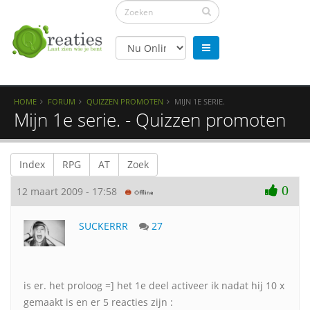
HOME
FORUM
QUIZZEN PROMOTEN
MIJN 1E SERIE.
Mijn 1e serie. - Quizzen promoten
Index
RPG
AT
Zoek
0
12 maart 2009 - 17:58
SUCKERRR
27
is er. het proloog =] het 1e deel activeer ik nadat hij 10 x
gemaakt is en er 5 reacties zijn :