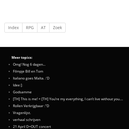
Index
RPG
AT
Zoek
Meer topics:
Omg! Nog 6 dagen...
Filmpje Bill en Tom
Italiano goes Malta. :'D
Idee [:
Godsamme
[TH] This is me! = [TH] You’re my everything, I can’t live without you….
Rollen Verkrijgbaar :"D
Vragenlijst.
verhaal schrijven
21 April D=OUT concert