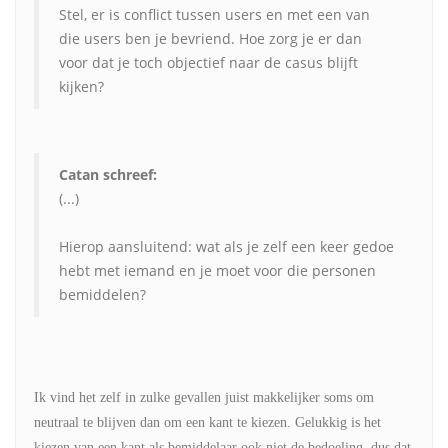
Stel, er is conflict tussen users en met een van
die users ben je bevriend. Hoe zorg je er dan
voor dat je toch objectief naar de casus blijft
kijken?
Catan schreef:
(...)
Hierop aansluitend: wat als je zelf een keer gedoe
hebt met iemand en je moet voor die personen
bemiddelen?
Ik vind het zelf in zulke gevallen juist makkelijker soms om
neutraal te blijven dan om een kant te kiezen. Gelukkig is het
kiezen van een kant als bemiddelaar ook niet de bedoeling, dus dat