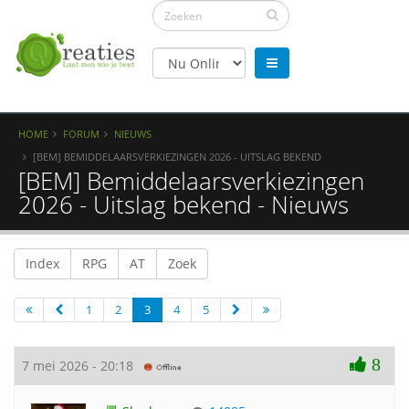
HOME
FORUM
NIEUWS
[BEM] BEMIDDELAARSVERKIEZINGEN 2026 - UITSLAG BEKEND
[BEM] Bemiddelaarsverkiezingen
2026 - Uitslag bekend - Nieuws
Index
RPG
AT
Zoek
1
2
3
4
5
8
7 mei 2026 - 20:18