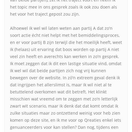
het topic mee in ons gesprek zoals ik ook zou doen als
het voor het traject gepost zou zijn.
Alhoewel ik wel wil laten weten aan partij A dat zo'n
soort actie écht niet helpt met het bemiddelingsproces,
en er voor partij B zijn terwijl die het moeilijk heeft, weet
ik (helaas) uit ervaring dat boos worden op partij A niet
veel zin heeft en averechts kan werken in zo'n gesprek.
Ik moet zeggen dat ik dit een lastige situatie vind, omdat
ik wel wil dat beide partijen zich nog vrij kunnen
bewegen over de website. In zó'n extreem geval denk ik
dat ingrijpen het allerslimst is, maar ik wil niet al te
betuttelend overkomen wat dit betreft. Het klinkt
misschien wat vreemd om te zeggen met zo'n letterlijk
zwart wit scenario, maar ik denk dat dat komt omdat ik
zulke situaties maar zo ontzettend weinig voor heb zien
komen op deze site, en ik me voor op Qreaties enkel iets
genuanceerders voor kan stellen? Dan nog, tijdens een