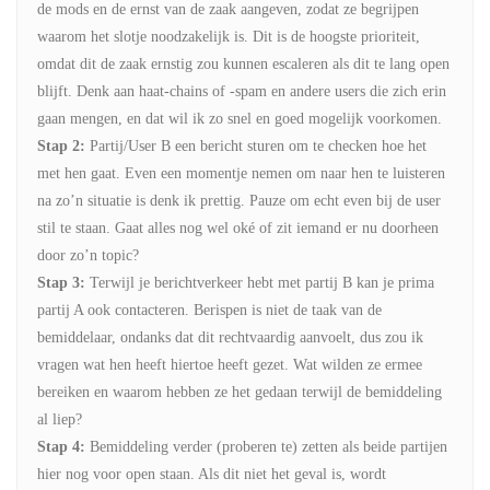
de mods en de ernst van de zaak aangeven, zodat ze begrijpen
waarom het slotje noodzakelijk is. Dit is de hoogste prioriteit,
omdat dit de zaak ernstig zou kunnen escaleren als dit te lang open
blijft. Denk aan haat-chains of -spam en andere users die zich erin
gaan mengen, en dat wil ik zo snel en goed mogelijk voorkomen.
Stap 2:
Partij/User B een bericht sturen om te checken hoe het
met hen gaat. Even een momentje nemen om naar hen te luisteren
na zo’n situatie is denk ik prettig. Pauze om echt even bij de user
stil te staan. Gaat alles nog wel oké of zit iemand er nu doorheen
door zo’n topic?
Stap 3:
Terwijl je berichtverkeer hebt met partij B kan je prima
partij A ook contacteren. Berispen is niet de taak van de
bemiddelaar, ondanks dat dit rechtvaardig aanvoelt, dus zou ik
vragen wat hen heeft hiertoe heeft gezet. Wat wilden ze ermee
bereiken en waarom hebben ze het gedaan terwijl de bemiddeling
al liep?
Stap 4:
Bemiddeling verder (proberen te) zetten als beide partijen
hier nog voor open staan. Als dit niet het geval is, wordt