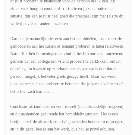
of juist proberen te nuanceren voor de persoon die ik ken. Zij
zitten vaak hoog in emotie of frustratie en jij staat buiten de
situatie, dus kan je juist heel goed die praatpaal zijn met (als ze dit
willen) advies of andere inzichten.
Dan ben je natuurlijk niet echt aan het bemiddelen, maar meer de
gemoederen aan het sussen of iemand proberen te laten relativeren.
Natuurlijk heb ik meningen en vind ik het bijvoorbeeld ontzettend
gemeen dat een collega een vriend probeert te verklikken, omdat
de collega in kwestie op zijn/haar teentjes getrapt is doordat de
persoon mogelijk betweterig iets gezegd heeft. Maar het werkt
juist averechts als je probeert te bereiken dat je kennis kalmeert of
het achter zich kan laten.
Conclusie: afstand creëren voor mezelf (niet afstandelijk reageren)
en dit aanhouden gedurende het bemiddelingstraject. Het is een
beetje hetzelfde als werk en privé gescheiden houden in mijn ogen,
en in dit geval ben je aan het werk, dus hou je privé erbuiten.