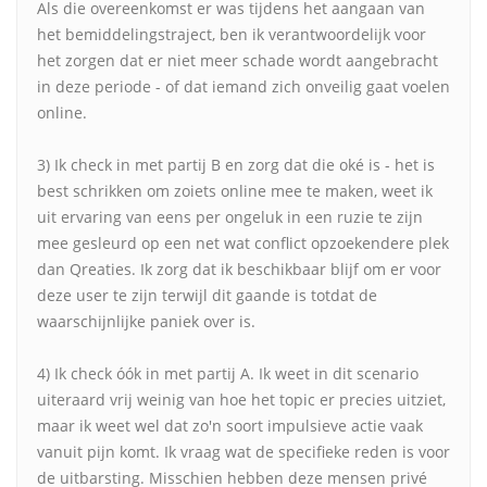
Als die overeenkomst er was tijdens het aangaan van
het bemiddelingstraject, ben ik verantwoordelijk voor
het zorgen dat er niet meer schade wordt aangebracht
in deze periode - of dat iemand zich onveilig gaat voelen
online.
3) Ik check in met partij B en zorg dat die oké is - het is
best schrikken om zoiets online mee te maken, weet ik
uit ervaring van eens per ongeluk in een ruzie te zijn
mee gesleurd op een net wat conflict opzoekendere plek
dan Qreaties. Ik zorg dat ik beschikbaar blijf om er voor
deze user te zijn terwijl dit gaande is totdat de
waarschijnlijke paniek over is.
4) Ik check óók in met partij A. Ik weet in dit scenario
uiteraard vrij weinig van hoe het topic er precies uitziet,
maar ik weet wel dat zo'n soort impulsieve actie vaak
vanuit pijn komt. Ik vraag wat de specifieke reden is voor
de uitbarsting. Misschien hebben deze mensen privé