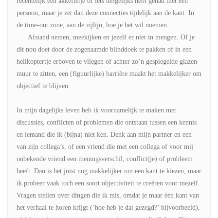
recentelijk een akkefietje of iets dergelijks hebt gehad met een
persoon, maar je zet dan deze connecties tijdelijk aan de kant. In
de time-out zone, aan de zijlijn, hoe je het wil noemen.
Afstand nemen, meekijken en jezelf er niet in mengen. Of je
dit nou doet door de zogenaamde blinddoek te pakken of in een
helikoptertje erboven te vliegen of achter zo’n gespiegelde glazen
muur te zitten, een (figuurlijke) barrière maakt het makkelijker om
objectief te blijven.
In mijn dagelijks leven heb ik voornamelijk te maken met
discussies, conflicten of problemen die ontstaan tussen een kennis
en iemand die ik (bijna) niet ken. Denk aan mijn partner en een
van zijn collega’s, of een vriend die met een collega of voor mij
onbekende vriend een meningsverschil, conflict(je) of probleem
heeft. Dan is het juist nog makkelijker om een kant te kiezen, maar
ik probeer vaak toch een soort objectiviteit te creëren voor mezelf.
Vragen stellen over dingen die ik mis, omdat je maar één kant van
het verhaal te horen krijgt (‘hoe heb je dat gezegd?’ bijvoorbeeld),