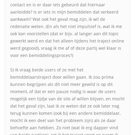
contact en is er daar iets gebeurd dat hiernaar
aanleidde? Is er iets in mijn bemiddelen dat verkeerd
aankwam? Wat ook het geval mag zijn, ik wil de
redenatie weten. (En als het niet impulsief is, wat ik me
ook kan voorstellen (dat er bijv. al langer aan dit topic
gewerkt werd en dat het alleen tijdens het traject online
werd gegooid), vraag ik me af of deze partij wel klaar is
voor een bemiddelingsproces?)
5) Ik vraag beide users of ze met het
bemiddelaarstraject door willen gaan. Ik zou prima
kunnen begrijpen als dit niet meer gewild is op dit
moment, of dat er een pauze nodig is waar de users
mogelijk een tijdje van de site af willen blijven, en mocht
dat het geval zijn, laat ik ze weten dat ze ook later nog
terug kunnen komen (ook bij een andere bemiddelaar,
mocht ik een deel van het probleem zijn) als ze daar
behoefte aan hebben. Zo niet (wat ik erg dapper vind
van beide partijen), zet ik het traject voort en neem ik