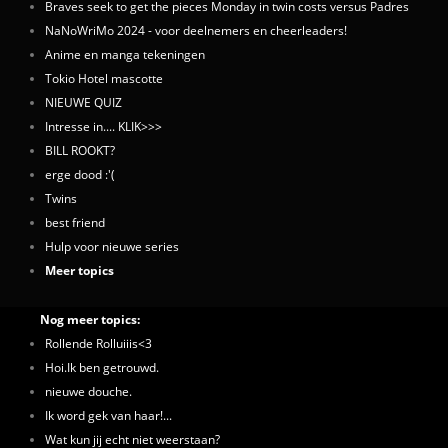
Braves seek to get the pieces Monday in twin costs versus Padres
NaNoWriMo 2024 - voor deelnemers en cheerleaders!
Anime en manga tekeningen
Tokio Hotel mascotte
NIEUWE QUIZ
Intresse in.... KLIK>>>
BILL ROOKT?
erge dood :'(
Twins
best friend
Hulp voor nieuwe series
Meer topics
Nog meer topics:
Rollende Rolluiiis<3
Hoi.Ik ben getrouwd.
nieuwe douche.
Ik word gek van haar!...
Wat kun jij echt niet weerstaan?