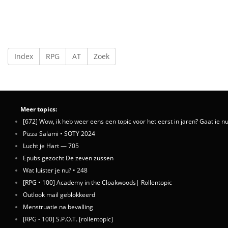
Index
RPG
AT
Zoek
Meer topics:
[672] Wow, ik heb weer eens een topic voor het eerst in jaren? Gaat ie nu
Pizza Salami • SOTY 2024
Lucht je Hart — 705
Epubs gezocht De zeven zussen
Wat luister je nu? • 248
[RPG • 100] Academy in the Cloakwoods| Rollentopic
Outlook mail geblokkeerd
Menstruatie na bevalling
[RPG - 100] S.P.O.T. [rollentopic]