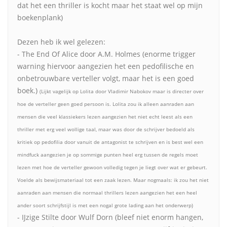
dat het een thriller is kocht maar het staat wel op mijn
boekenplank)
Dezen heb ik wel gelezen:
- The End Of Alice door A.M. Holmes (enorme trigger
warning hiervoor aangezien het een pedofilische en
onbetrouwbare verteller volgt, maar het is een goed
boek.)
(Lijkt vagelijk op Lolita door Vladimir Nabokov maar is directer over
hoe de verteller geen goed persoon is. Lolita zou ik alleen aanraden aan
mensen die veel klassiekers lezen aangezien het niet echt leest als een
thriller met erg veel wollige taal, maar was door de schrijver bedoeld als
kritiek op pedofilia door vanuit de antagonist te schrijven en is best wel een
mindfuck aangezien je op sommige punten heel erg tussen de regels moet
lezen met hoe de verteller gewoon volledig tegen je liegt over wat er gebeurt.
Voelde als bewijsmateriaal tot een zaak lezen. Maar nogmaals: ik zou het niet
aanraden aan mensen die normaal thrillers lezen aangezien het een heel
ander soort schrijfstijl is met een nogal grote lading aan het onderwerp)
- IJzige Stilte door Wulf Dorn (bleef niet enorm hangen,