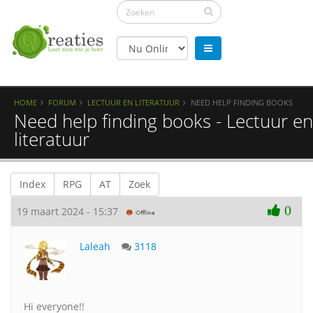
HOME
FORUM
LECTUUR EN LITERATUUR
NEED HELP FINDING BOOKS
Need help finding books - Lectuur en
literatuur
Index
RPG
AT
Zoek
0
19 maart 2024 - 15:37
Laleah
3118
Hi everyone!!