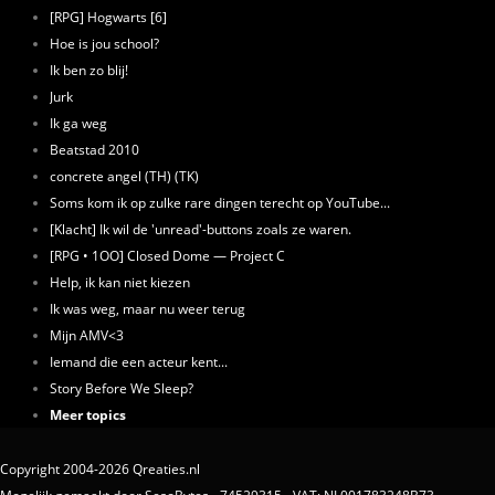
[RPG] Hogwarts [6]
Hoe is jou school?
Ik ben zo blij!
Jurk
Ik ga weg
Beatstad 2010
concrete angel (TH) (TK)
Soms kom ik op zulke rare dingen terecht op YouTube...
[Klacht] Ik wil de 'unread'-buttons zoals ze waren.
[RPG • 1OO] Closed Dome — Project C
Help, ik kan niet kiezen
Ik was weg, maar nu weer terug
Mijn AMV<3
Iemand die een acteur kent...
Story Before We Sleep?
Meer topics
Copyright 2004-2026 Qreaties.nl