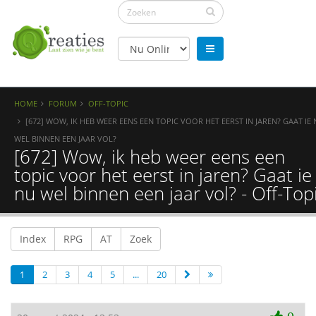
HOME
FORUM
OFF-TOPIC
[672] WOW, IK HEB WEER EENS EEN TOPIC VOOR HET EERST IN JAREN? GAAT IE
WEL BINNEN EEN JAAR VOL?
[672] Wow, ik heb weer eens een
topic voor het eerst in jaren? Gaat ie
nu wel binnen een jaar vol? - Off-Top
Index
RPG
AT
Zoek
1
2
3
4
5
...
20