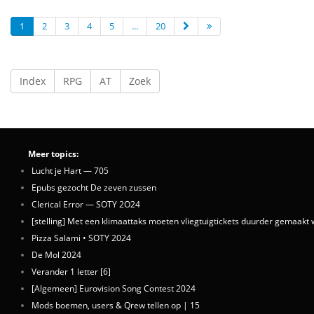
1
2
3
4
5
...
20
Index
RPG
AT
Zoek
Meer topics:
Lucht je Hart — 705
Epubs gezocht De zeven zussen
Clerical Error — SOTY 2O24
[stelling] Met een klimaattaks moeten vliegtuigtickets duurder gemaakt
Pizza Salami • SOTY 2024
De Mol 2024
Verander 1 letter [6]
[Algemeen] Eurovision Song Contest 2024
Mods boemen, users & Qrew tellen op | 15