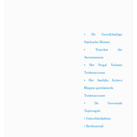
• De Gewel(dad)ige
Starkische Mutsen
• Tinychat der
Awesomeness
• Het Nogal Verlaten
Twitteraccount
• Het Jaarlijks Actieve
Bluppie-gerelateerde
Twitteraccount
• De Gevreesde
Topicregels
• Geloofsbelijdenis
• Borktutorial