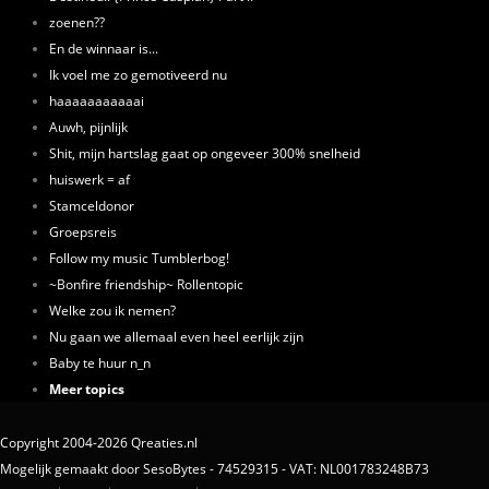
zoenen??
En de winnaar is...
Ik voel me zo gemotiveerd nu
haaaaaaaaaaai
Auwh, pijnlijk
Shit, mijn hartslag gaat op ongeveer 300% snelheid
huiswerk = af
Stamceldonor
Groepsreis
Follow my music Tumblerbog!
~Bonfire friendship~ Rollentopic
Welke zou ik nemen?
Nu gaan we allemaal even heel eerlijk zijn
Baby te huur n_n
Meer topics
Copyright 2004-2026 Qreaties.nl
Mogelijk gemaakt door SesoBytes - 74529315 - VAT: NL001783248B73