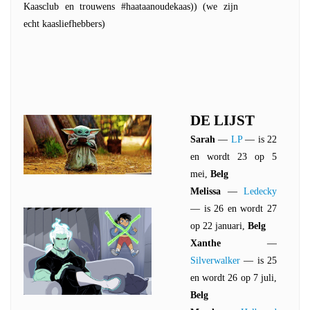
Kaasclub en trouwens #haataanoudekaas)) (we zijn
echt kaasliefhebbers)
DE LIJST
Sarah
—
LP
— is 22
en wordt 23 op 5
mei,
Belg
Melissa
—
Ledecky
— is 26 en wordt 27
op 22 januari,
Belg
Xanthe
—
Silverwalker
— is 25
en wordt 26 op 7 juli,
Belg