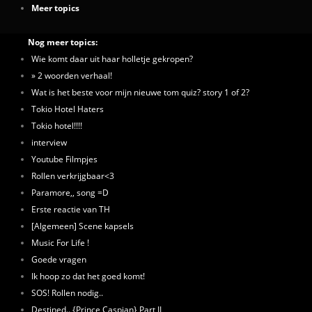
Meer topics
Nog meer topics:
Wie komt daar uit haar holletje gekropen?
» 2 woorden verhaal!
Wat is het beste voor mijn nieuwe tom quiz? story 1 of 2?
Tokio Hotel Haters
Tokio hotel!!!!
interview
Youtube Filmpjes
Rollen verkrijgbaar<3
Paramore,, song =D
Erste reactie van TH
[Algemeen] Scene kapsels
Music For Life !
Goede vragen
Ik hoop zo dat het goed komt!
SOS! Rollen nodig..
Destined.. {Prince Caspian} Part II