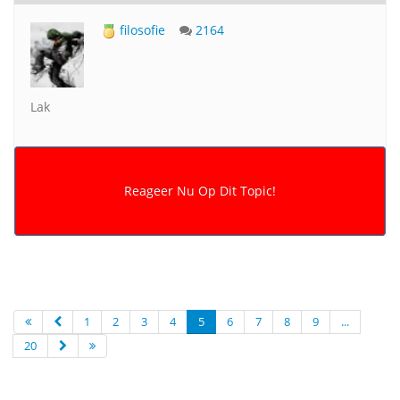
filosofie
2164
Lak
1
2
3
4
5
6
7
8
9
...
20