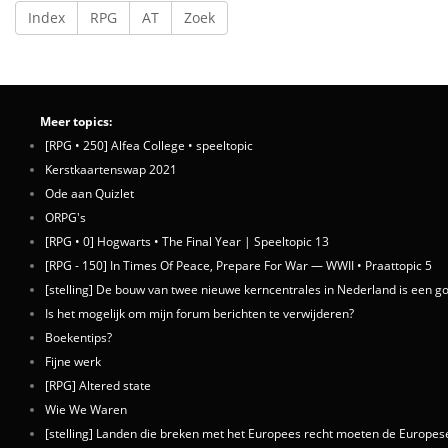
Index
RPG
AT
Zoek
Meer topics:
[RPG • 250] Alfea College • speeltopic
Kerstkaartenswap 2021
Ode aan Quizlet
ORPG's
[RPG • 0] Hogwarts • The Final Year | Speeltopic 13
[RPG - 150] In Times Of Peace, Prepare For War — WWII • Praattopic 5
[stelling] De bouw van twee nieuwe kerncentrales in Nederland is een g
Is het mogelijk om mijn forum berichten te verwijderen?
Boekentips?
Fijne werk
[RPG] Altered state
Wie We Waren
[stelling] Landen die breken met het Europees recht moeten de Europese