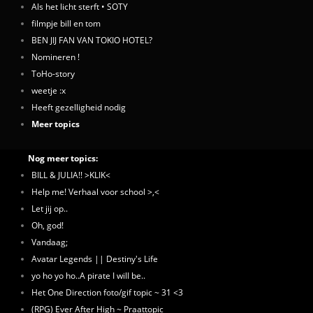
Als het licht sterft • SOTY
filmpje bill en tom
BEN JIJ FAN VAN TOKIO HOTEL?
Nomineren !
ToHo-story
weetje :x
Heeft gezelligheid nodig
Meer topics
Nog meer topics:
BILL & JULIA!! >KLIK<
Help me! Verhaal voor school >,<
Let jij op..
Oh, god!
Vandaag;
Avatar Legends || Destiny's Life
yo ho yo ho..A pirate I will be..
Het One Direction foto/gif topic ~ 31 <3
(RPG) Ever After High ~ Praattopic