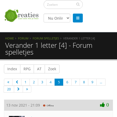
HOME
FORUM
FORUM SPELLETJES
VERANDER 1 LETTER [4]
Verander 1 letter [4] - Forum
spelletjes
Index
RPG
AT
Zoek
1
2
3
4
5
6
7
8
9
...
20
0
13 nov 2021 - 21:09