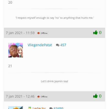
20
'I respect myself enough to say 'no' to anything that hurts me.'
0
7 jan 2021 - 11:59
VliegendePatat
457
21
Let's drink Jasmin tea!
0
7 jan 2021 - 12:46
Ledecky
63495