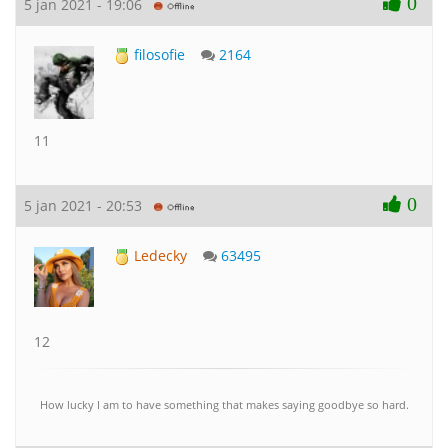
0
5 jan 2021 - 19:06
filosofie
2164
11
0
5 jan 2021 - 20:53
Ledecky
63495
12
How lucky I am to have something that makes saying goodbye so hard.