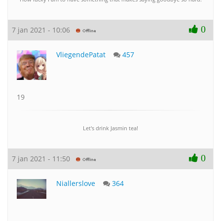
0
7 jan 2021 - 10:06
VliegendePatat
457
19
Let's drink Jasmin tea!
0
7 jan 2021 - 11:50
Niallerslove
364