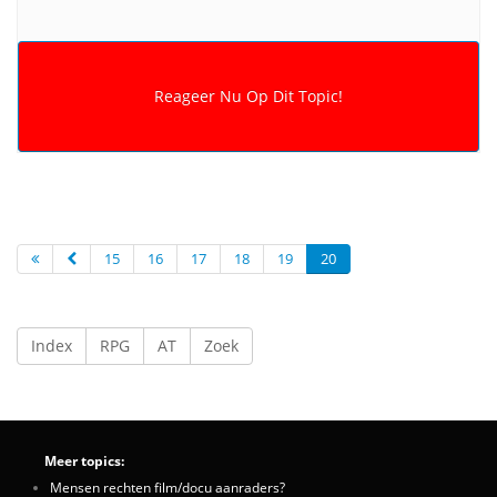
15
16
17
18
19
20
Index
RPG
AT
Zoek
Meer topics:
Mensen rechten film/docu aanraders?