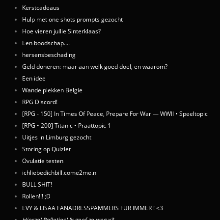
Kerstcadeaus
Hulp met one shots prompts gezocht
Hoe vieren jullie Sinterklaas?
Een boodschap....
hersensbeschading
Geld doneren: maar aan welk goed doel, en waarom?
Een idee
Wandelplekken Belgie
RPG Discord!
[RPG - 150] In Times Of Peace, Prepare For War — WWII • Speeltopic
[RPG • 200] Titanic • Praattopic 1
Uitjes in Limburg gezocht
Storing op Quizlet
Ovulatie testen
ichliebedichbill.come2me.nl
BULL SHIT!
Rollen!!! ;D
EVY & LISAA FANADRESSPAMMERS FÜR IMMER ! <3
Hierzo! Rolletjes! Ik geef ze weg x3