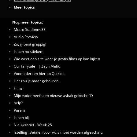
Meer topics
Nog meer topics:
Metro Stationn<33
Audio Preview
Zo, jij bent grappig!
Ik ben nu stiekem
Wie weet een site waar je gratis films op kan kijken
Our fairytale || Zayn Malik
Voor iedereen hier op Quizlet.
Het zou je maar gebeuren...
Films
Mijn vader heeft een nieuwe asbak gekocht :'D
help?
Parera
Ik ben blij
Nieuwsbrief - Week 25
[stelling] Betalen voor wc's moet worden afgeschaft.