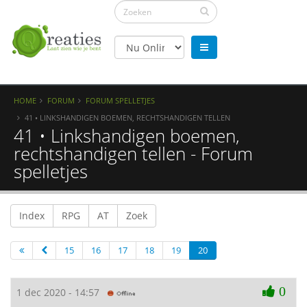
HOME
FORUM
FORUM SPELLETJES
41 • LINKSHANDIGEN BOEMEN, RECHTSHANDIGEN TELLEN
41 • Linkshandigen boemen,
rechtshandigen tellen - Forum
spelletjes
Index
RPG
AT
Zoek
15
16
17
18
19
20
0
1 dec 2020 - 14:57