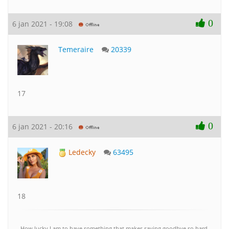
0
6 jan 2021 - 19:08
Temeraire
20339
17
0
6 jan 2021 - 20:16
Ledecky
63495
18
How lucky I am to have something that makes saying goodbye so hard.