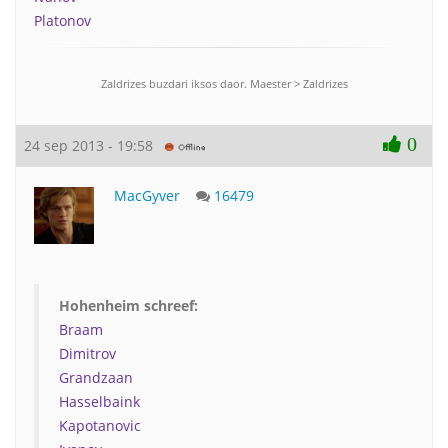
Platonov
Zaldrizes buzdari iksos daor. Maester > Zaldrizes
0
24 sep 2013 - 19:58
MacGyver
16479
Hohenheim schreef:
Braam
Dimitrov
Grandzaan
Hasselbaink
Kapotanovic