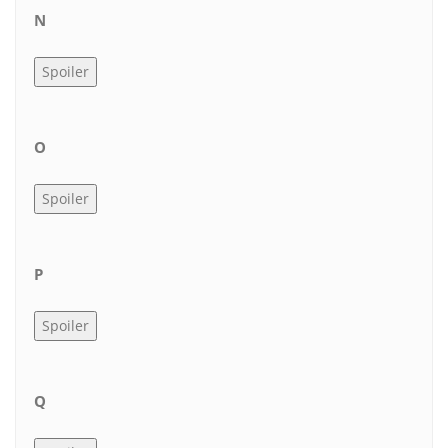
N
O
P
Q