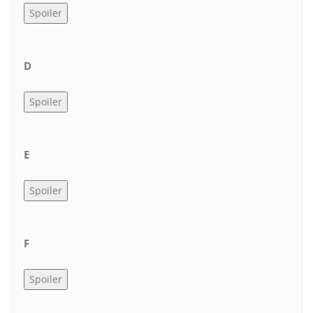
D
E
F