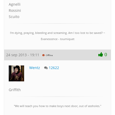
Agnelli
Rossini
Scuito
I'm dying, praying, bleeding and screaming. Am I too lost to be saved? ~
Evanescence - tourniquet
0
24 sep 2013 - 19:11
Wentz
12622
Griffith
"We will teach you how to make boys next door, out of assholes."