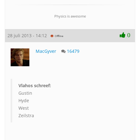
Physics is awesome
0
28 juli 2013 - 14:12
MacGyver
16479
Vlahos schreef:
Gustin
Hyde
West
Zeilstra