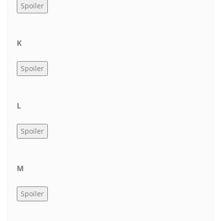
K
L
M