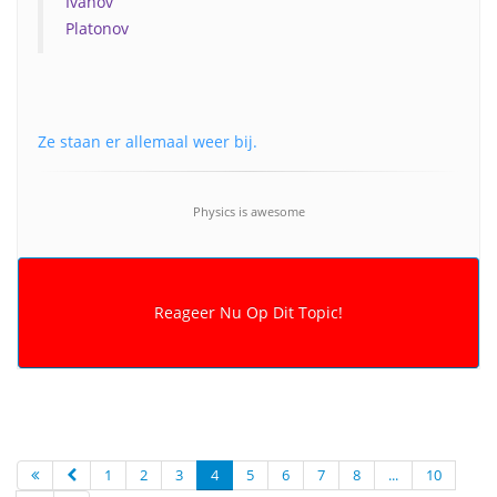
Ivanov
Platonov
Ze staan er allemaal weer bij.
Physics is awesome
1
2
3
4
5
6
7
8
...
10