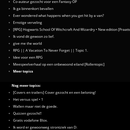
Co-auteur gezocht voor een Fantasy OP
Ik ga binnenkort bevallen
Ever wondered what happens when you get hit by a van?
Ernstige verveling
[RPG] Hogwarts School Of Witchcraft And Wizardry • New edition [Praatto
Ik vond dit gewoon zo lief.
give me the world
RPG || A Vacation To Never Forget || Topic 1.
Idee voor een RPG
Meespeelverhaal op een onbewoond eiland [Rollentopic]
Meer topics
Nog meer topics:
[Covers en trailers] Cover gezocht en een beloning!
Het versus spel • 1
Wallen maar niet de goede.
Quizzen gezocht!!
Gratis vodafone Blox.
Ik word er gewoonweg strontziek van D: