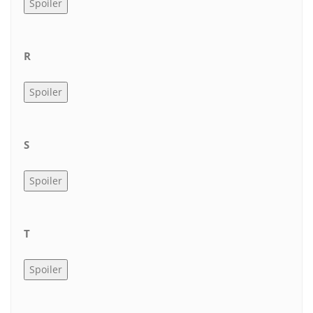
R
S
T