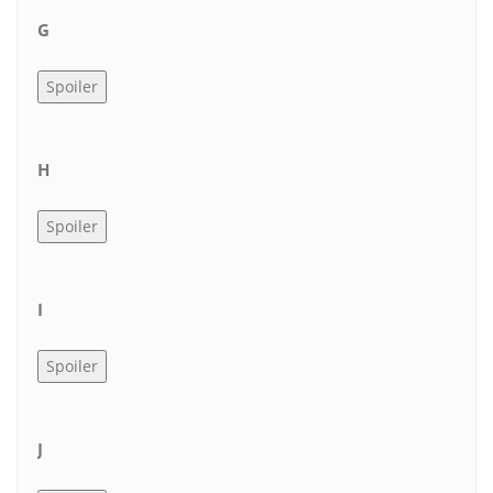
G
H
I
J