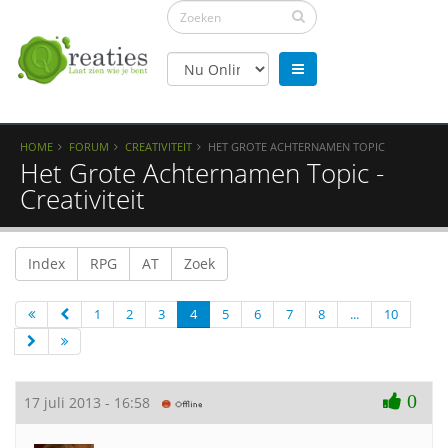
HOME
FORUM
CREATIVITEIT
HET GROTE ACHTERNAMEN TOPIC
Het Grote Achternamen Topic -
Creativiteit
Index
RPG
AT
Zoek
1
2
3
4
5
6
7
8
...
10
0
17 juli 2013 - 16:58