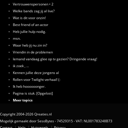
Vertrouwenspersonen • 2
Welke bands zag jij al live?
Wat is dit voor onzin!
Best friend of an actor
Heb jullie hulp nodig.
msn.
Waar heb jij nu zin in?
Vriendin in de problemen
Iemand vandaag glee op tv gezien? Dringende vraag!
ik zoek , ...
Kennen jullie deze jongens al
Rollen voor Twilight verhaal! (:
Ik heb hoooooonger.
Pagina is stuk. [Opgelost]
Meer topics
Copyright 2004-2026 Qreaties.nl
Mogelijk gemaakt door SesoBytes - 74529315 - VAT: NL001783248B73
Contact
Help
Huisregels
Privacy