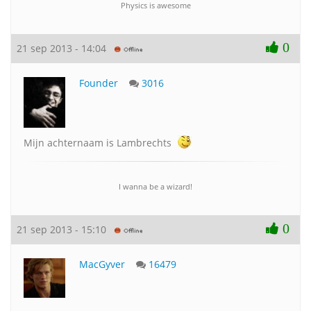
Physics is awesome
0
21 sep 2013 - 14:04
Founder
3016
Mijn achternaam is Lambrechts
I wanna be a wizard!
0
21 sep 2013 - 15:10
MacGyver
16479