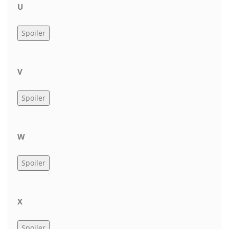
U
V
W
X