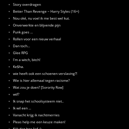
Story overdragen
Better Than Revenge ~ Harry Styles (16+)
Nou oké, nu voel ik me best wel kut.
Onverwerkte en blijvende pijn
Punk goes ...
Rollen voor een nieuw verhaal
Dan toch...
Glee RPG
I'm a witch, bitch!
Ke$ha.
wie heeft ook een schoenen verslaving?!
Wie is hier allemaal tegen racisme?
Wat zou je doen? [Sorority Row]
wtf?
Ik snap het schoolsysteem niet..
Ik wil een ...
Vanacht krijg ik nachtmerries
Pleas help me een keuze maken!
Kijk dan hoe lief. (: