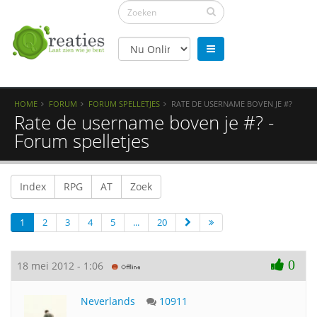
HOME
FORUM
FORUM SPELLETJES
RATE DE USERNAME BOVEN JE #?
Rate de username boven je #? -
Forum spelletjes
Index
RPG
AT
Zoek
1
2
3
4
5
...
20
0
18 mei 2012 - 1:06
Neverlands
10911