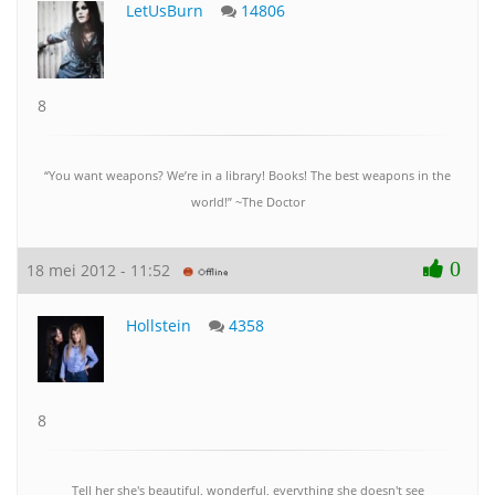
LetUsBurn
14806
8
“You want weapons? We’re in a library! Books! The best weapons in the
world!” ~The Doctor
0
18 mei 2012 - 11:52
Hollstein
4358
8
Tell her she's beautiful, wonderful, everything she doesn't see