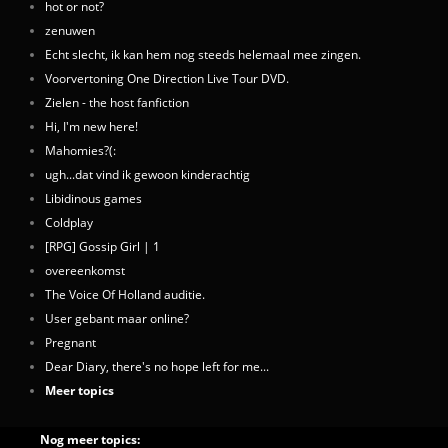
hot or not?
zenuwen
Echt slecht, ik kan hem nog steeds helemaal mee zingen.
Voorvertoning One Direction Live Tour DVD.
Zielen - the host fanfiction
Hi, I'm new here!
Mahomies?(:
ugh...dat vind ik gewoon kinderachtig
Libidinous games
Coldplay
[RPG] Gossip Girl | 1
overeenkomst
The Voice Of Holland auditie.
User gebant maar online?
Pregnant
Dear Diary, there's no hope left for me...
Meer topics
Nog meer topics: