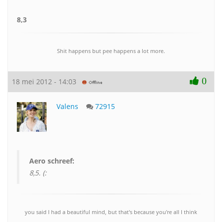
8,3
Shit happens but pee happens a lot more.
0
18 mei 2012 - 14:03
Valens
72915
Aero schreef:
8,5. (:
you said I had a beautiful mind, but that's because you're all I think