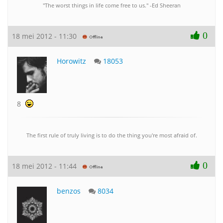
"The worst things in life come free to us." -Ed Sheeran
0
18 mei 2012 - 11:30
Horowitz
18053
8
The first rule of truly living is to do the thing you're most afraid of.
0
18 mei 2012 - 11:44
benzos
8034