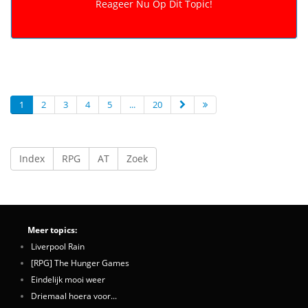
1
2
3
4
5
...
20
Index
RPG
AT
Zoek
Meer topics:
Liverpool Rain
[RPG] The Hunger Games
Eindelijk mooi weer
Driemaal hoera voor...