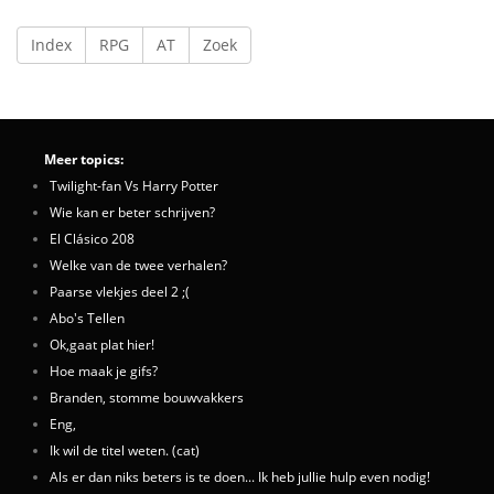
Index
RPG
AT
Zoek
Meer topics:
Twilight-fan Vs Harry Potter
Wie kan er beter schrijven?
El Clásico 208
Welke van de twee verhalen?
Paarse vlekjes deel 2 ;(
Abo's Tellen
Ok,gaat plat hier!
Hoe maak je gifs?
Branden, stomme bouwvakkers
Eng,
Ik wil de titel weten. (cat)
Als er dan niks beters is te doen... Ik heb jullie hulp even nodig!