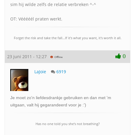
sim hij wilde zelfs de relatie verbreken ^-^
OT: Vééééél praten werkt.
Forget the risk and take the fall...If it's what you want, it's worth it all.
0
23 juni 2011 - 12:27
LaJoie
6919
Je moet zo'n liefdesdrankje gebruiken en dan met 'm
uitgaan, valt hij gegarandeerd voor je :')
Has no one told you she's not breathing?