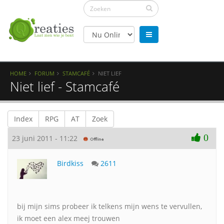
HOME
FORUM
STAMCAFÉ
NIET LIEF
Niet lief - Stamcafé
Index
RPG
AT
Zoek
0
23 juni 2011 - 11:22
Birdkiss
2611
bij mijn sims probeer ik telkens mijn wens te vervullen,
ik moet een alex meej trouwen