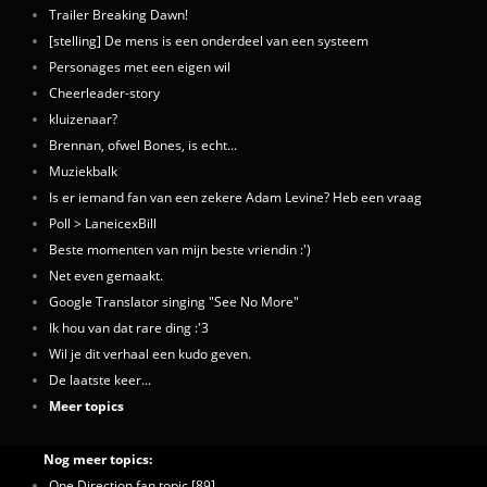
Trailer Breaking Dawn!
[stelling] De mens is een onderdeel van een systeem
Personages met een eigen wil
Cheerleader-story
kluizenaar?
Brennan, ofwel Bones, is echt...
Muziekbalk
Is er iemand fan van een zekere Adam Levine? Heb een vraag
Poll > LaneicexBill
Beste momenten van mijn beste vriendin :')
Net even gemaakt.
Google Translator singing "See No More"
Ik hou van dat rare ding :'3
Wil je dit verhaal een kudo geven.
De laatste keer...
Meer topics
Nog meer topics:
One Direction fan topic [89]