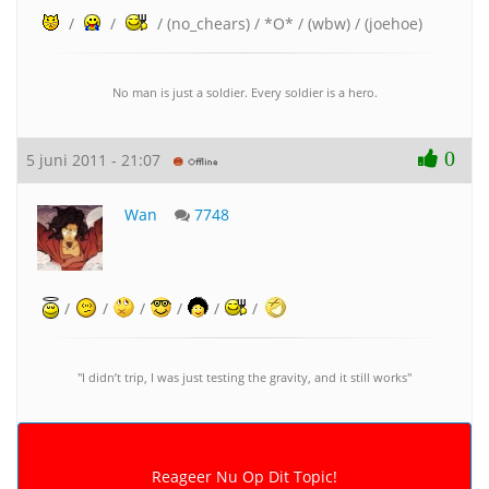
/
/
/ (no_chears) / *O* / (wbw) / (joehoe)
No man is just a soldier. Every soldier is a hero.
0
5 juni 2011 - 21:07
Wan
7748
/
/
/
/
/
/
"I didn’t trip, I was just testing the gravity, and it still works"