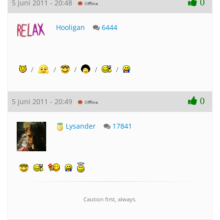
0
5 juni 2011 - 20:48
Hooligan
6444
/
/
/
/
/
0
5 juni 2011 - 20:49
Lysander
17841
Caution first, always.