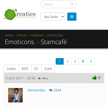
HOME
FORUM
STAMCAFÉ
EMOTICONS.
Emoticons. - Stamcafé
1
2
3
Index
RPG
AT
Zoek
0
5 juni 2011 - 20:46
Hernandez
3344