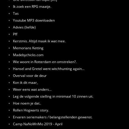
Ik zoek een RPG maatje.
Tas
Youtube MP3 downloaden
Advies (liefde)
Pff
Kerstmis. Altijd maak ik wat mee.
Memorians Ketting
Madebychicks.com
Wie woont in Rotterdam en omstreken?.
Hansel and Gretel went witchhunting again...
Overval voor de deur
Kon ik dit maar,
Weer eens wat anders...
Leg de volgende stelling in minimaal 10 zinnen uit.
Hoe noem je dat..
Rollen Hogwarts story.
Ervaren seriemakers / belangstellenden gewenst.
Camp NaNoWriMo 2019 - April