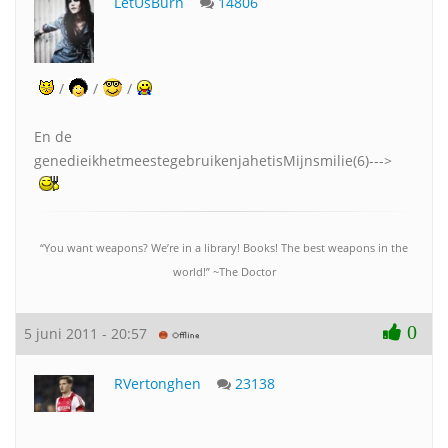
LetUsBurn
14806
/
/
/
En de
genedieikhetmeestegebruikenjahetisMijnsmilie(6)--->
“You want weapons? We’re in a library! Books! The best weapons in the
world!” ~The Doctor
0
5 juni 2011 - 20:57
RVertonghen
23138