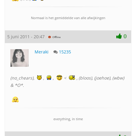
Normaal is het gemiddelde van alle afwijkingen
0
5 juni 2011 - 20:47
Meraki
15235
(no_chears),
,
,
<
, (bloos), (joehoe), (wbw)
& *O*.
everything, in time