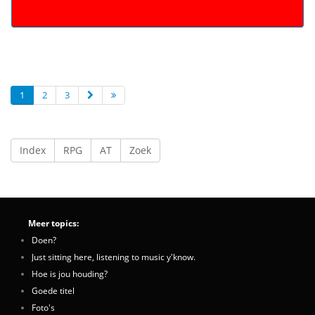
1
2
3
Index
RPG
AT
Zoek
Meer topics:
Doen?
Just sitting here, listening to music y'know.
Hoe is jou houding?
Goede titel
Foto's