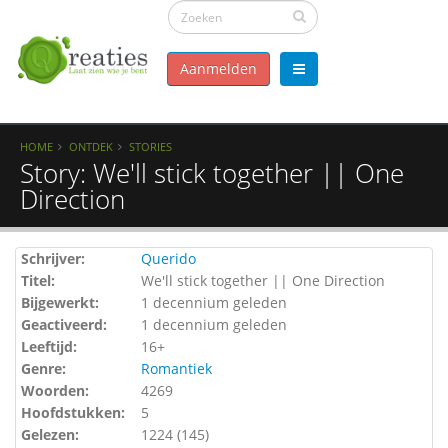
Aanmelden
HOME
ONTDEK
STORIES
Story: We'll stick together || One
Direction
Schrijver:
Querido
Titel:
We'll stick together || One Direction
Bijgewerkt:
1 decennium geleden
Geactiveerd:
1 decennium geleden
Leeftijd:
16+
Genre:
Romantiek
Woorden:
4269
Hoofdstukken:
5
Gelezen:
1224 (
145
)