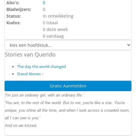
Abo's:
0
Bladwijzers:
0
Status:
In ontwikkeling
Kudos:
0 totaal
0 deze week
0 vandaag
Stories van Querido
The day the world changed
Stand Alones ~
Gratis Aanmelden
'I'm just an ordinary girl, with an ordinary life.'
'You are, to the rest of the world. But to me, you're like a star. You're
unique, you shine all the time, and when I look across a crowded room,
all I can see is you.'
And so we kissed.