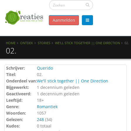
Aanmelden
HOME
ONTDEK
STORIES
WE'LL STICK TOGETHER || ONE DIRECTION
02.
02.
Schrijver:
Querido
Titel:
02.
Onderdeel van:
We'll stick together || One Direction
Bijgewerkt:
1 decennium geleden
Geactiveerd:
1 decennium geleden
Leeftijd:
18+
Genre:
Romantiek
Woorden:
1057
Gelezen:
248
(
34
)
Kudos:
0 totaal