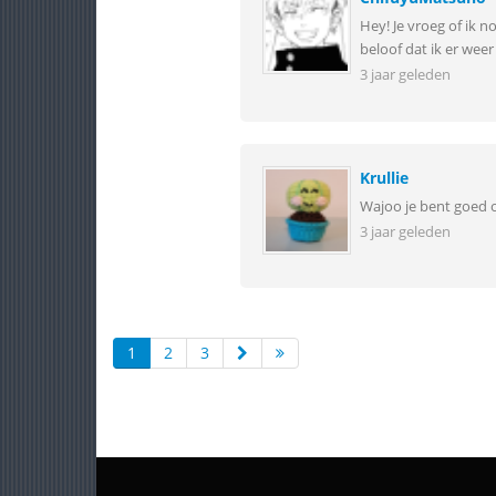
Hey! Je vroeg of ik 
beloof dat ik er weer 
3 jaar geleden
Krullie
Wajoo je bent goed 
3 jaar geleden
1
2
3