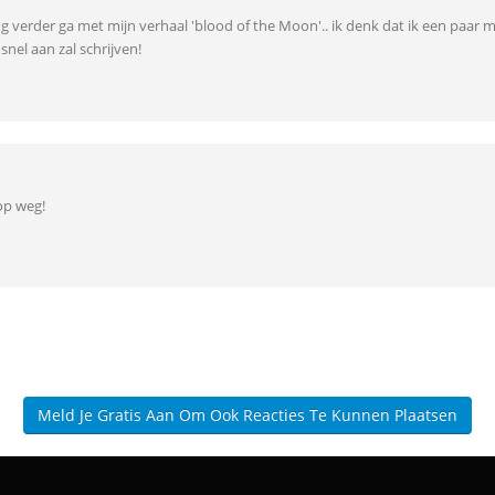
nog verder ga met mijn verhaal 'blood of the Moon'.. ik denk dat ik een paar
snel aan zal schrijven!
op weg!
Meld Je Gratis Aan Om Ook Reacties Te Kunnen Plaatsen