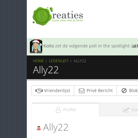
Koito
zet de volgende poll in the spotlight:
HOME
LEDENLIJST
ALLY22
Ally22
Vriendenlijst
Privé Bericht
Blok
Profiel
Sta
Ally22