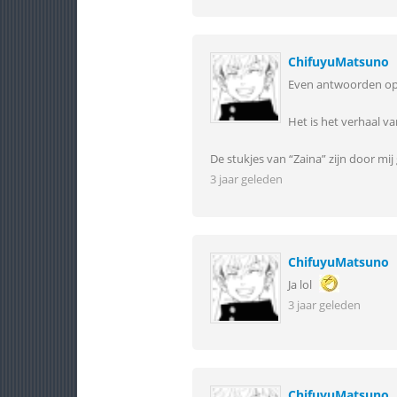
ChifuyuMatsuno
Even antwoorden op 
Het is het verhaal v
De stukjes van “Zaina” zijn door mi
3 jaar geleden
ChifuyuMatsuno
Ja lol
3 jaar geleden
ChifuyuMatsuno