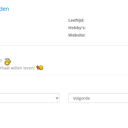
eden
Leeftijd:
Hobby's:
Website:
t!
erhaal willen lezen!