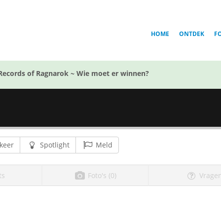
HOME
ONTDEK
F
Records of Ragnarok ~ Wie moet er winnen?
keer
Spotlight
Meld
ts
Foto's (0)
Vragen