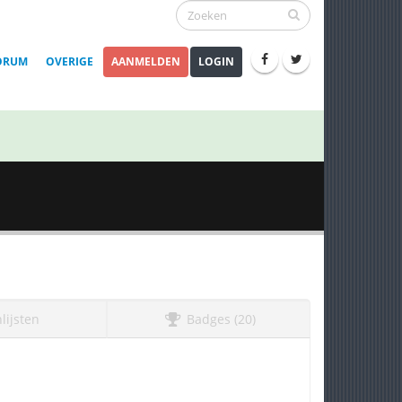
ORUM
OVERIGE
AANMELDEN
LOGIN
lijsten
Badges (20)