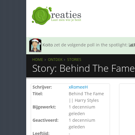
Koito
zet de volgende poll in the spotlight:
HOME
ONTDEK
STORIES
Story: Behind The Fame 
Schrijver:
xRomeeH
Titel:
Behind The Fame
|| Harry Styles
Bijgewerkt:
1 decennium
geleden
Geactiveerd:
1 decennium
geleden
Leeftijd:
-