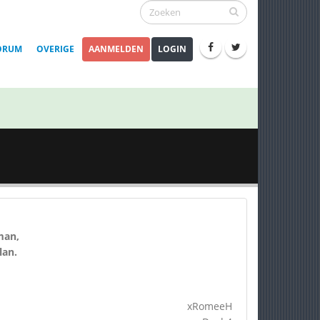
ORUM
OVERIGE
AANMELDEN
LOGIN
man,
lan.
xRomeeH