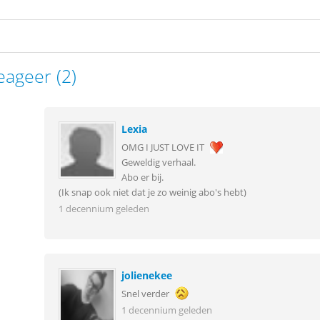
eageer (2)
Lexia
OMG I JUST LOVE IT
Geweldig verhaal.
Abo er bij.
(Ik snap ook niet dat je zo weinig abo's hebt)
1 decennium geleden
jolienekee
Snel verder
1 decennium geleden