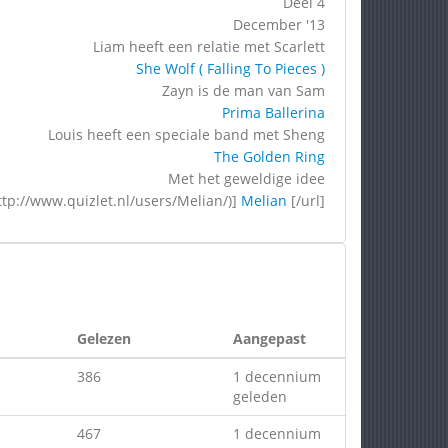
Deel 4
December '13
Liam heeft een relatie met Scarlett
She Wolf ( Falling To Pieces )
Zayn is de man van Sam
Prima Ballerina
Louis heeft een speciale band met Sheng
The Golden Ring
Met het geweldige idee
ttp://www.quizlet.nl/users/Melian/)]
Melian
[/url]
Gelezen
Aangepast
386
1 decennium
geleden
467
1 decennium