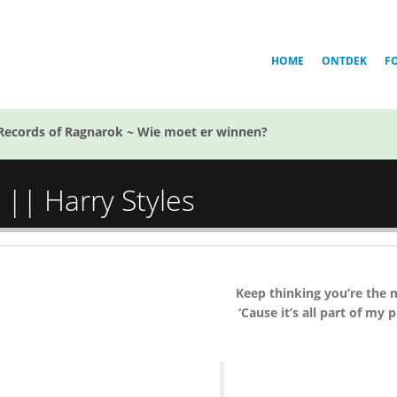
HOME
ONTDEK
F
Records of Ragnarok ~ Wie moet er winnen?
|| Harry Styles
Keep thinking you’re the 
‘Cause it’s all part of my p