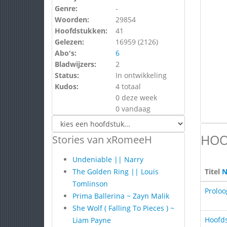
Genre:
-
Woorden:
29854
Hoofdstukken:
41
Gelezen:
16959 (
2126
)
Abo's:
6
Bladwijzers:
2
Status:
In ontwikkeling
Kudos:
4 totaal
0 deze week
0 vandaag
HOO
Stories van xRomeeH
Undeniable || Narry
The Golden Ring || Louis
Titel
N
Tomlinson
Proloo
Prima Ballerina ~ Zayn Malik
She Wolf ( Falling To Pieces ) ~
Hoofds
Liam Payne