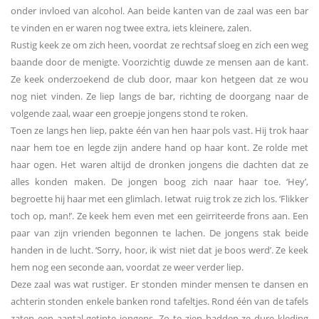
onder invloed van alcohol. Aan beide kanten van de zaal was een bar
te vinden en er waren nog twee extra, iets kleinere, zalen.
Rustig keek ze om zich heen, voordat ze rechtsaf sloeg en zich een weg
baande door de menigte. Voorzichtig duwde ze mensen aan de kant.
Ze keek onderzoekend de club door, maar kon hetgeen dat ze wou
nog niet vinden. Ze liep langs de bar, richting de doorgang naar de
volgende zaal, waar een groepje jongens stond te roken.
Toen ze langs hen liep, pakte één van hen haar pols vast. Hij trok haar
naar hem toe en legde zijn andere hand op haar kont. Ze rolde met
haar ogen. Het waren altijd de dronken jongens die dachten dat ze
alles konden maken. De jongen boog zich naar haar toe. ‘Hey’,
begroette hij haar met een glimlach. Ietwat ruig trok ze zich los. ‘Flikker
toch op, man!’. Ze keek hem even met een geïrriteerde frons aan. Een
paar van zijn vrienden begonnen te lachen. De jongens stak beide
handen in de lucht. ‘Sorry, hoor, ik wist niet dat je boos werd’. Ze keek
hem nog een seconde aan, voordat ze weer verder liep.
Deze zaal was wat rustiger. Er stonden minder mensen te dansen en
achterin stonden enkele banken rond tafeltjes. Rond één van de tafels
zaten een aantal getinte jongens. Zo te zien hadden ze dure kleding