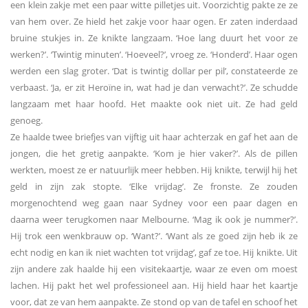
een klein zakje met een paar witte pilletjes uit. Voorzichtig pakte ze ze
van hem over. Ze hield het zakje voor haar ogen. Er zaten inderdaad
bruine stukjes in. Ze knikte langzaam. ‘Hoe lang duurt het voor ze
werken?’. ‘Twintig minuten’. ‘Hoeveel?’, vroeg ze. ‘Honderd’. Haar ogen
werden een slag groter. ‘Dat is twintig dollar per pil’, constateerde ze
verbaast. ‘Ja, er zit Heroïne in, wat had je dan verwacht?’. Ze schudde
langzaam met haar hoofd. Het maakte ook niet uit. Ze had geld
genoeg.
Ze haalde twee briefjes van vijftig uit haar achterzak en gaf het aan de
jongen, die het gretig aanpakte. ‘Kom je hier vaker?’. Als de pillen
werkten, moest ze er natuurlijk meer hebben. Hij knikte, terwijl hij het
geld in zijn zak stopte. ‘Elke vrijdag’. Ze fronste. Ze zouden
morgenochtend weg gaan naar Sydney voor een paar dagen en
daarna weer terugkomen naar Melbourne. ‘Mag ik ook je nummer?’.
Hij trok een wenkbrauw op. ‘Want?’. ‘Want als ze goed zijn heb ik ze
echt nodig en kan ik niet wachten tot vrijdag’, gaf ze toe. Hij knikte. Uit
zijn andere zak haalde hij een visitekaartje, waar ze even om moest
lachen. Hij pakt het wel professioneel aan. Hij hield haar het kaartje
voor, dat ze van hem aanpakte. Ze stond op van de tafel en schoof het