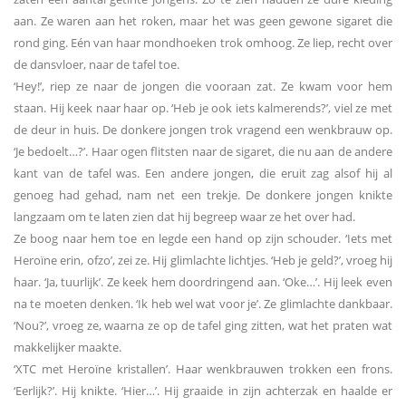
aan. Ze waren aan het roken, maar het was geen gewone sigaret die
rond ging. Eén van haar mondhoeken trok omhoog. Ze liep, recht over
de dansvloer, naar de tafel toe.
‘Hey!’, riep ze naar de jongen die vooraan zat. Ze kwam voor hem
staan. Hij keek naar haar op. ‘Heb je ook iets kalmerends?’, viel ze met
de deur in huis. De donkere jongen trok vragend een wenkbrauw op.
‘Je bedoelt…?’. Haar ogen flitsten naar de sigaret, die nu aan de andere
kant van de tafel was. Een andere jongen, die eruit zag alsof hij al
genoeg had gehad, nam net een trekje. De donkere jongen knikte
langzaam om te laten zien dat hij begreep waar ze het over had.
Ze boog naar hem toe en legde een hand op zijn schouder. ‘Iets met
Heroïne erin, ofzo’, zei ze. Hij glimlachte lichtjes. ‘Heb je geld?’, vroeg hij
haar. ‘Ja, tuurlijk’. Ze keek hem doordringend aan. ‘Oke…’. Hij leek even
na te moeten denken. ‘Ik heb wel wat voor je’. Ze glimlachte dankbaar.
‘Nou?’, vroeg ze, waarna ze op de tafel ging zitten, wat het praten wat
makkelijker maakte.
‘XTC met Heroïne kristallen’. Haar wenkbrauwen trokken een frons.
‘Eerlijk?’. Hij knikte. ‘Hier…’. Hij graaide in zijn achterzak en haalde er