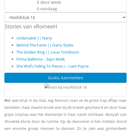
0 deze week
0 vandaag
Stories van xRomeeH
Undeniable || Narry
Behind The Fame || Harry Styles
The Golden Ring || Louis Tomlinson
Prima Ballerina ~ Zayn Malik
She Wolf ( Falling To Pieces ) ~ Liam Payne
Gratis Aanmelden
H
et was druk in de club, zag Maroon toen ze de grote trap afliep naar
beneden. Haar zwarte broek was bij de knieën gescheurd en door haar
grijze croptop was het diamantje in haar navel zichtbaar. Booyah van
Showtek klonk door de ruimte. Op de dansvloer in het midden stond
een enorme groep mensen te dansen. Zo te zien was grotendeels