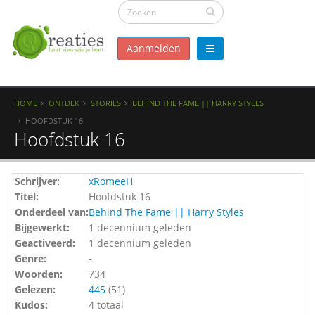
Aanmelden
HOME
ONTDEK
STORIES
BEHIND THE FAME || HARRY STYLES
HOOFDSTUK 16
Hoofdstuk 16
Schrijver:
xRomeeH
Titel:
Hoofdstuk 16
Onderdeel van:
Behind The Fame || Harry Styles
Bijgewerkt:
1 decennium geleden
Geactiveerd:
1 decennium geleden
Genre:
-
Woorden:
734
Gelezen:
445
(
51
)
Kudos:
4 totaal