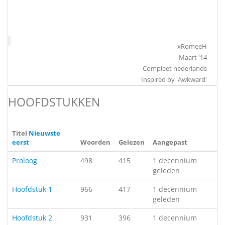
xRomeeH
Maart '14
Compleet nederlands
Inspired by 'Awkward'
HOOFDSTUKKEN
Titel
Nieuwste
eerst
Woorden
Gelezen
Aangepast
Proloog
498
415
1 decennium
geleden
Hoofdstuk 1
966
417
1 decennium
geleden
Hoofdstuk 2
931
396
1 decennium