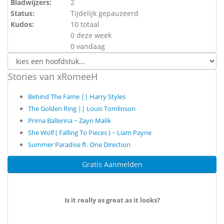
Bladwijzers:
2
Status:
Tijdelijk gepauzeerd
Kudos:
10 totaal
0 deze week
0 vandaag
Stories van xRomeeH
Behind The Fame || Harry Styles
The Golden Ring || Louis Tomlinson
Prima Ballerina ~ Zayn Malik
She Wolf ( Falling To Pieces ) ~ Liam Payne
Summer Paradise ft. One Direction
Gratis Aanmelden
Is it really as great as it looks?