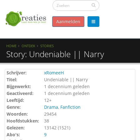
Aanmelden
HOME
ONTDEK
STORIES
Story: Undeniable || Narry
Schrijver:
xRomeeH
Titel:
Undeniable || Narry
Bijgewerkt:
1 decennium geleden
Geactiveerd:
1 decennium geleden
Leeftijd:
12+
Genre:
Drama
,
Fanfiction
Woorden:
29454
Hoofdstukken:
38
Gelezen:
13142 (
1521
)
Abo's:
9