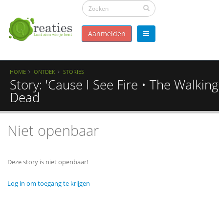
Aanmelden
HOME
ONTDEK
STORIES
Story: 'Cause I See Fire • The Walking
Dead
Niet openbaar
Deze story is niet openbaar!
Log in om toegang te krijgen