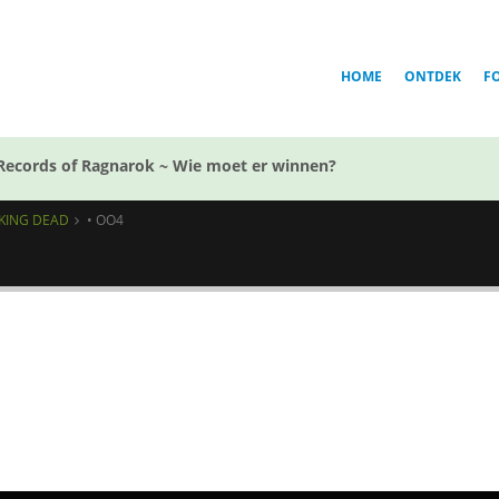
HOME
ONTDEK
F
Records of Ragnarok ~ Wie moet er winnen?
LKING DEAD
• OO4