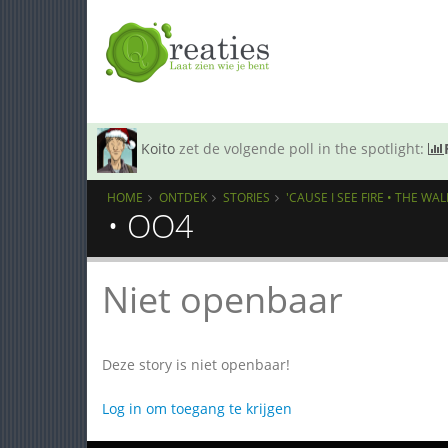
Koito
zet de volgende poll in the spotlight:
HOME
ONTDEK
STORIES
'CAUSE I SEE FIRE • THE WA
• OO4
Niet openbaar
Deze story is niet openbaar!
Log in om toegang te krijgen