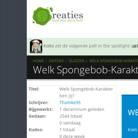
Koito
zet de volgende poll in the spotlight:
HOME
ONTDEK
QUIZZEN
WELK SPONGEBOB-KARAKTER
Welk Spongebob-Karakte
Titel:
Welk Spongebob-Karakter
ben jij?
Schrijver:
Thomke95
Bijgewerkt:
1 decennium geleden
WE
Gedaan:
2544 totaal
0 vandaag
Kudos:
1 totaal
Kom 
0 deze week