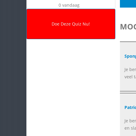
0 vandaag
MOG
Spon
Je be
veel 
Patri
Je be
en sl