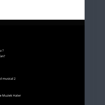
u ?
fan?
ol musical 2
 Muziek Hater