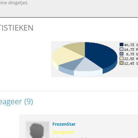
eine dingetjes.
TISTIEKEN
eageer (9)
FrozenStar
Spongebob!