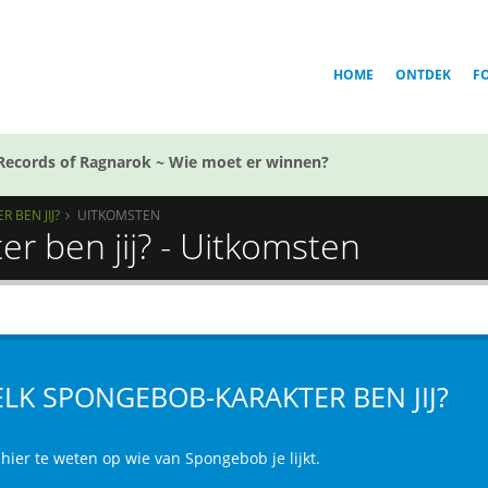
HOME
ONTDEK
F
Records of Ragnarok ~ Wie moet er winnen?
 BEN JIJ?
UITKOMSTEN
r ben jij? - Uitkomsten
LK SPONGEBOB-KARAKTER BEN JIJ?
hier te weten op wie van Spongebob je lijkt.