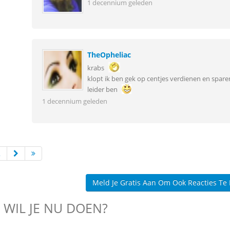
1 decennium geleden
TheOpheliac
krabs
klopt ik ben gek op centjes verdienen en spar
leider ben
1 decennium geleden
2
Meld Je Gratis Aan Om Ook Reacties Te
 WIL JE NU DOEN?