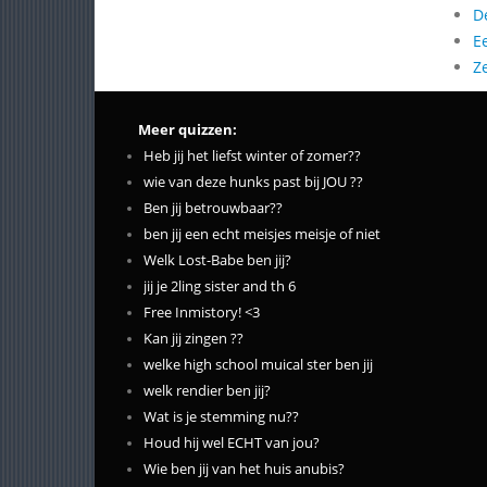
D
E
Z
Meer quizzen:
Heb jij het liefst winter of zomer??
wie van deze hunks past bij JOU ??
Ben jij betrouwbaar??
ben jij een echt meisjes meisje of niet
Welk Lost-Babe ben jij?
jij je 2ling sister and th 6
Free Inmistory! <3
Kan jij zingen ??
welke high school muical ster ben jij
welk rendier ben jij?
Wat is je stemming nu??
Houd hij wel ECHT van jou?
Wie ben jij van het huis anubis?