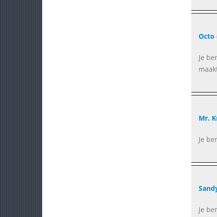
Octo
Je be
maakt
Mr. K
Je be
Sand
Je be