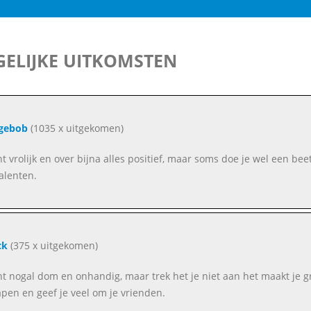
ELIJKE UITKOMSTEN
gebob
(1035 x uitgekomen)
nt vrolijk en over bijna alles positief, maar soms doe je wel een beet
talenten.
ck
(375 x uitgekomen)
nt nogal dom en onhandig, maar trek het je niet aan het maakt je gr
apen en geef je veel om je vrienden.