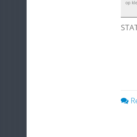
op kl
STA
R