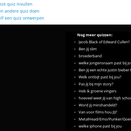
eze quiz invullen
en andere quiz doen
elf een quiz ontwerpen
Nog meer quizzen:
Jacob Black of Edward Cullen?
Ben jij slim
broederband
welke jongensnaam past bij jo
Ben jij een echte justin bieber 
Welk ontbijt past bij jou?
Pas jij bij mijn story?
Heb ik groene vingers
hoeveel weet jij van high scho
Word jij minshandeld?
Van voor films hou JIJ?
MetalHead/Emo/Punker/Goeie
welke iphone past bij jou