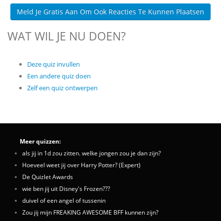
Meld Je Gratis Aan Om Ook Reacties Te Kunnen Plaatsen
WAT WIL JE NU DOEN?
Deze quiz invullen
Een andere quiz doen
Zelf een quiz ontwerpen
Meer quizzen:
als jij in 1d zou zitten. welke jongen zou je dan zijn?
Hoeveel weet jij over Harry Potter? (Expert)
De Quizlet Awards
wie ben jij uit Disney's Frozen???
duivel of een angel of tussenin
Zou jij mijn FREAKING AWESOME BFF kunnen zijn?