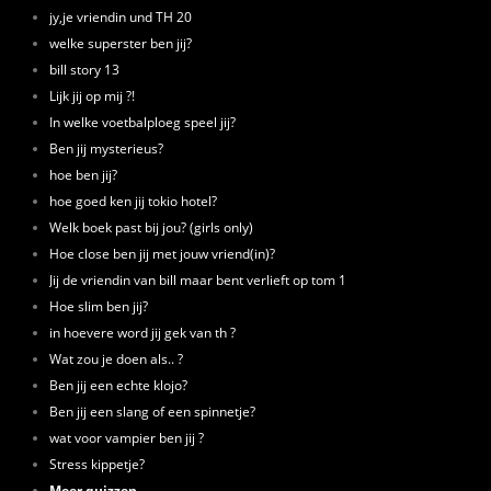
jy,je vriendin und TH 20
welke superster ben jij?
bill story 13
Lijk jij op mij ?!
In welke voetbalploeg speel jij?
Ben jij mysterieus?
hoe ben jij?
hoe goed ken jij tokio hotel?
Welk boek past bij jou? (girls only)
Hoe close ben jij met jouw vriend(in)?
Jij de vriendin van bill maar bent verlieft op tom 1
Hoe slim ben jij?
in hoevere word jij gek van th ?
Wat zou je doen als.. ?
Ben jij een echte klojo?
Ben jij een slang of een spinnetje?
wat voor vampier ben jij ?
Stress kippetje?
Meer quizzen