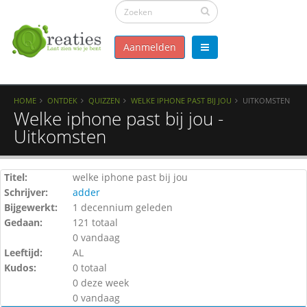
Aanmelden
HOME
ONTDEK
QUIZZEN
WELKE IPHONE PAST BIJ JOU
UITKOMSTEN
Welke iphone past bij jou -
Uitkomsten
Titel:
welke iphone past bij jou
Schrijver:
adder
Bijgewerkt:
1 decennium geleden
Gedaan:
121 totaal
0 vandaag
Leeftijd:
AL
Kudos:
0 totaal
0 deze week
0 vandaag