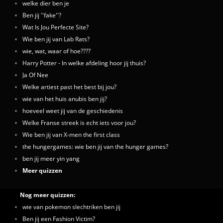
welke dier ben je
Ben jij ''fake''?
Wat Is Jou Perfecte Site?
Wie ben jij van Lab Rats?
wie, wat, waar of hoe????
Harry Potter - In welke afdeling hoor jij thuis?
Ja Of Nee
Welke artiest past het best bij jou?
wie van het huis anubis ben jij?
hoeveel weet jij van de geschiedenis
Welke Franse streek is echt iets voor jou?
Wie ben jij van X-men the first class
the hungergames: wie ben jij van the hunger games?
ben jij meer yin yang
Meer quizzen
Nog meer quizzen:
wie van pokemon slechtriken ben jij
Ben jij een Fashion Victim?