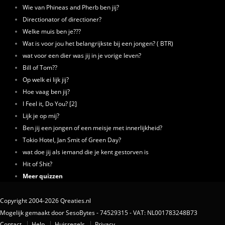
Wie van Phineas and Pherb ben jij?
Directionator of directioner?
Welke muis ben je???
Wat is voor jou het belangrijkste bij een jongen? ( BTR)
wat voor een dier was jij in je vorige leven?
Bill of Tom??
Op welk ei lijk jij?
Hoe vaag ben jij?
I Feel it, Do You? [2]
Lijk je op mij?
Ben jij een jongen of een meisje met innerlijkheid?
Tokio Hotel, Jan Smit of Green Day?
wat doe jij als iemand die je kent gestorven is
Hit of Shit?
Meer quizzen
Copyright 2004-2026 Qreaties.nl
Mogelijk gemaakt door SesoBytes - 74529315 - VAT: NL001783248B73
Contact
Help
Huisregels
Privacy