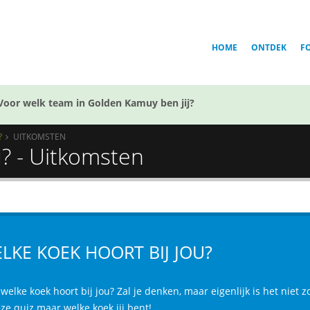
HOME
ONTDEK
F
Voor welk team in Golden Kamuy ben jij?
?
UITKOMSTEN
u? - Uitkomsten
LKE KOEK HOORT BIJ JOU?
welke koek hoort bij jou? Zal je denken, maar eigenlijk is het niet z
ze quiz maar welke koek jij bent!