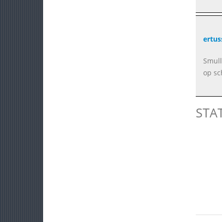
ertus
Smull
op sc
STA