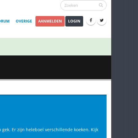
ORUM
OVERIGE
AANMELDEN
LOGIN
o gek. Er zijn heleboel verschillende koeken. Kijk