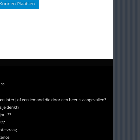
 Kunnen Plaatsen
 ??
een loterij of een iemand die door een beer is aangevallen?
ls je denkt?
jou..??
???
rote vraag
cence