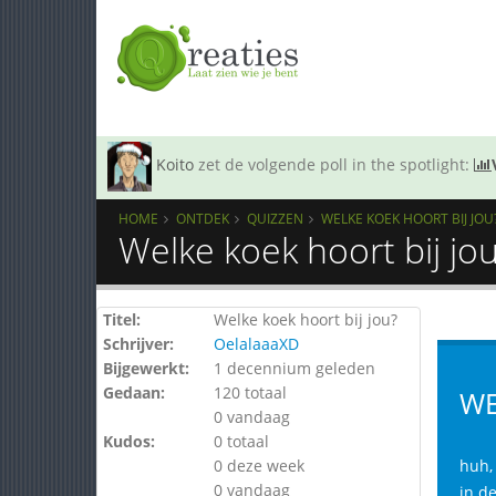
Koito
zet de volgende poll in the spotlight:
HOME
ONTDEK
QUIZZEN
WELKE KOEK HOORT BIJ JOU
Welke koek hoort bij jo
Titel:
Welke koek hoort bij jou?
Schrijver:
OelalaaaXD
Bijgewerkt:
1 decennium geleden
Gedaan:
120 totaal
WE
0 vandaag
Kudos:
0 totaal
0 deze week
huh, 
0 vandaag
in de