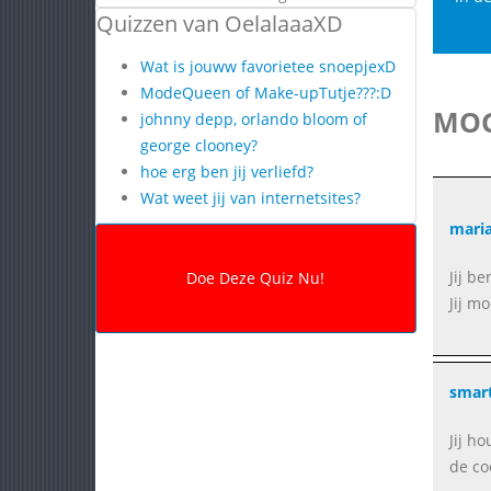
Quizzen van OelalaaaXD
Wat is jouww favorietee snoepjexD
ModeQueen of Make-upTutje???:D
MOG
johnny depp, orlando bloom of
george clooney?
hoe erg ben jij verliefd?
Wat weet jij van internetsites?
mari
Jij b
Jij m
smar
Jij h
de co