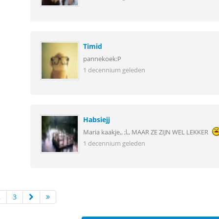
Timid
pannekoek:P
1 decennium geleden
Habsiejj
Maria kaakje,, ;l,, MAAR ZE ZIJN WEL LEKKER
1 decennium geleden
2
3