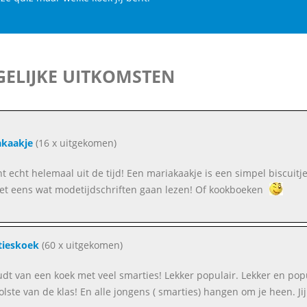
ELIJKE UITKOMSTEN
akaakje
(16 x uitgekomen)
ent echt helemaal uit de tijd! Een mariakaakje is een simpel biscuit
oet eens wat modetijdschriften gaan lezen! Of kookboeken
tieskoek
(60 x uitgekomen)
oudt van een koek met veel smarties! Lekker populair. Lekker en popu
olste van de klas! En alle jongens ( smarties) hangen om je heen. Jij