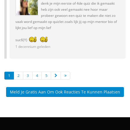
denk je mijn eerste of 4de quiz die ik gemaakt
heb zijn ook veel gemaakt nee hoor maar
probeer gewoon een quiz te maken die niet zo
vaak word gemaakt op quizlet zoals lijk jij op mijn mentor bio of
lijkt jou lief op mijn lief
suc6(Y)
1 decennium geleden
1
2
3
4
5
Meld Je Gratis Aan Om Ook Reacties Te Kunnen Plaatsen