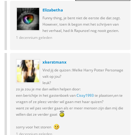
Elizabetha
Funny thing, je bent niet de eerste die dat zegt.
However, toen ik begon met het schrijven van
het verhaal, had ik Rapunzel nog nooit gezien.
1 decennium geleden
xkerstmanx
Vind jij de quizen :Welke Harry Potter Personage
valt op jou?
leuk?
zo ja zou je me dan willen helpen door:
een berichtje in het gastenboek van
Cissy1993
te plaatsen,en te
vragen of ze pleez verder wil gaan met haar quizen?
want ze wil pas verder gaan als er meer mensen zijn dan mij die
willen dat ze verder gaat
sorry voor het storen
1 decennium geleden