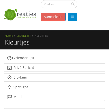
Aanmelden
HOME
LEDENLIJST
KLEURTJES
Kleurtjes
Vriendenlijst
Privé Bericht
Blokkeer
Spotlight
Meld