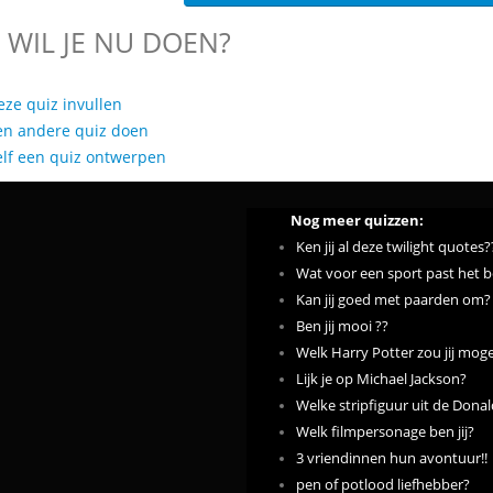
 WIL JE NU DOEN?
eze quiz invullen
en andere quiz doen
elf een quiz ontwerpen
Nog meer quizzen:
Ken jij al deze twilight quotes?
Wat voor een sport past het be
Kan jij goed met paarden om?
Ben jij mooi ??
Welk Harry Potter zou jij mog
Lijk je op Michael Jackson?
Welke stripfiguur uit de Donald
Welk filmpersonage ben jij?
3 vriendinnen hun avontuur!!
pen of potlood liefhebber?