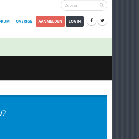
ORUM
OVERIGE
AANMELDEN
LOGIN
W?