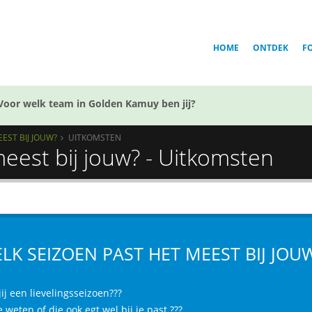
HOME
ONTDEK
F
Voor welk team in Golden Kamuy ben jij?
EST BIJ JOUW?
UITKOMSTEN
eest bij jouw? - Uitkomsten
LK SEIZOEN PAST HET MEEST BIJ JOU
ij een lievelingsseizoen???
e weten of die ook egt wel bij je past ???