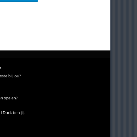
?
ste bij jou?
en spelen?
 Duck ben jij.