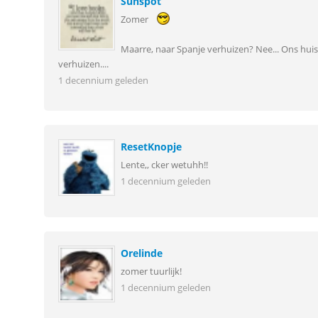
Sunspot
Zomer
Maarre, naar Spanje verhuizen? Nee... Ons huis 
verhuizen....
1 decennium geleden
ResetKnopje
Lente,, cker wetuhh!!
1 decennium geleden
Orelinde
zomer tuurlijk!
1 decennium geleden