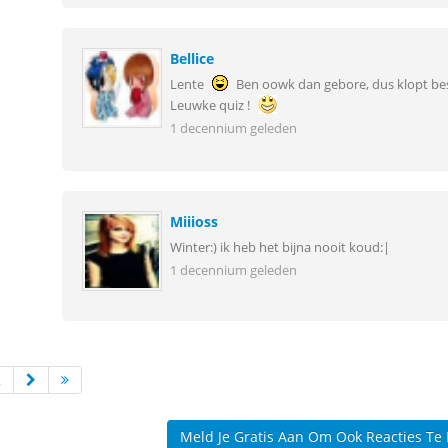
Bellice
Lente
Ben oowk dan gebore, dus klopt be
Leuwke quiz !
1 decennium geleden
Miiioss
Winter:) ik heb het bijna nooit koud:|
1 decennium geleden
2
Meld Je Gratis Aan Om Ook Reacties Te