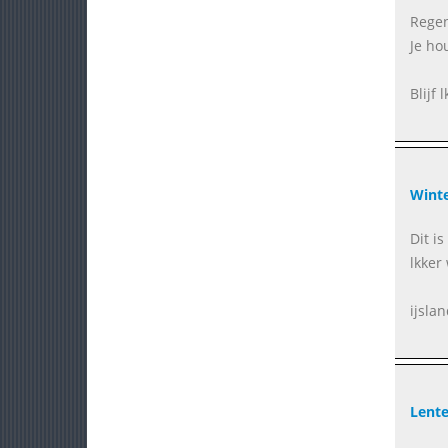
Regen
Je hou
Blijf 
Wint
Dit i
lkker
ijslan
Lent