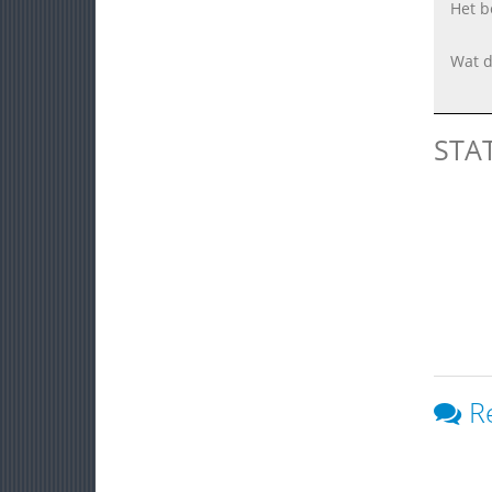
Het b
Wat d
STA
R