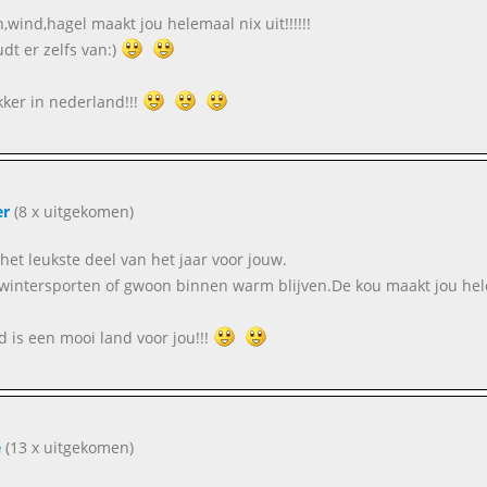
,wind,hagel maakt jou helemaal nix uit!!!!!!
dt er zelfs van:)
lkker in nederland!!!
er
(8 x uitgekomen)
s het leukste deel van het jaar voor jouw.
 wintersporten of gwoon binnen warm blijven.De kou maakt jou hele
d is een mooi land voor jou!!!
e
(13 x uitgekomen)