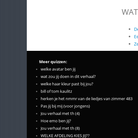
WAT
D
E
Z
Meer quizzen:
welke avatar ben jij
wat zou jij doen in dit verhaal?
welke haar kleur past bij jou?
bill of tom kaulitz
herken je het nmmr van de liedjes van zimmer 483
Pas jij bij mij (voor jongens)
Jou verhaal met th (4)
Hoe emo ben jij?
Jou verhaal met th (8)
WELKE AFDELING KIES JIJ??