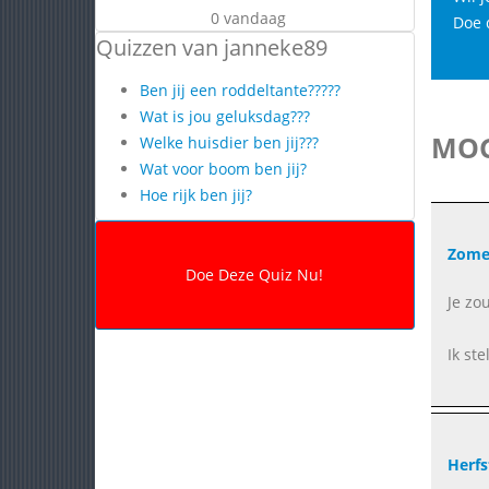
0 vandaag
Doe 
Quizzen van janneke89
Ben jij een roddeltante?????
Wat is jou geluksdag???
MOG
Welke huisdier ben jij???
Wat voor boom ben jij?
Hoe rijk ben jij?
Zome
Je zo
Ik ste
Herfs