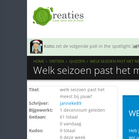
Koito
zet de volgende poll in the spotlight:
HOME
ONTDEK
QUIZZEN
WELK SEIZOEN PAST HET ME
Welk seizoen past het m
Titel:
welk seizoen past het
meest bij jouw?
Schrijver:
janneke89
Bijgewerkt:
1 decennium geleden
WE
Gedaan:
61 totaal
0 vandaag
Kudos:
0 totaal
Heb j
0 deze week
Wil j