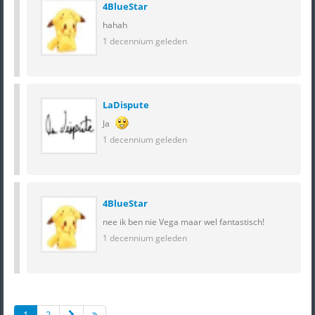
4BlueStar
hahah
1 decennium geleden
LaDispute
Ja
1 decennium geleden
4BlueStar
nee ik ben nie Vega maar wel fantastisch!
1 decennium geleden
1
2