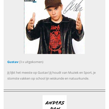
Gustav
(3 x uitgekomen)
Jij lijkt het meeste op Gustav! Jij houdt van Muziek en Sport, je
stomste vakken op school ijn wiskunde en natuurkunde.