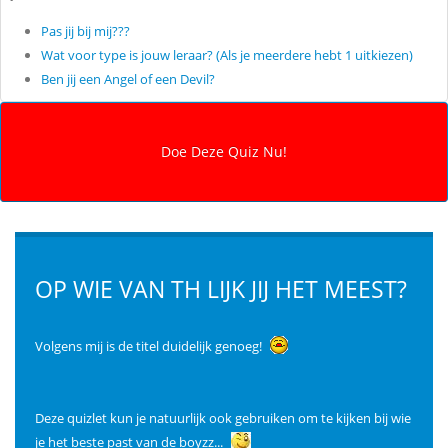
Pas jij bij mij???
Wat voor type is jouw leraar? (Als je meerdere hebt 1 uitkiezen)
Ben jij een Angel of een Devil?
OP WIE VAN TH LIJK JIJ HET MEEST?
Volgens mij is de titel duidelijk genoeg!
Deze quizlet kun je natuurlijk ook gebruiken om te kijken bij wie
je het beste past van de boyzz...