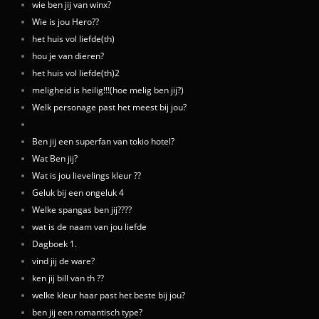
wie ben jij van winx?
Wie is jou Hero??
het huis vol liefde(th)
hou je van dieren?
het huis vol liefde(th)2
meligheid is heilig!!!(hoe melig ben jij?)
Welk personage past het meest bij jou?
Ben jij een superfan van tokio hotel?
Wat Ben jij?
Wat is jou lievelings kleur ??
Geluk bij een ongeluk 4
Welke spangas ben jij????
wat is de naam van jou liefde
Dagboek 1.
vind jij de ware?
ken jij bill van th ??
welke kleur haar past het beste bij jou?
ben jij een romantisch type?