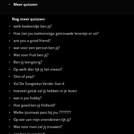
Meer quizzen
Nog meer quizzen:
welk badeendje ben jij?
Hoe ziet jou toekomstige getrouwde leventje er uit?
are you a good friend?
wat voor een person ben jij?
Wat voor fruit ben jij?
Ben jij leergierig?
Op welk dier lijk jij het meest?
Slim of popi?
Vul De Songtekst Verder Aan 4
hoeveel geluk zal jij hebben in je leven
wat is jou hobby?
Hoe goed ken jij Holland?
Welke ijssmaak past bij jou ????????
Op wie van mijn vriendinnen lijk jij?
Wat voor man zal jij trouwen?
wie ben jij van lordi