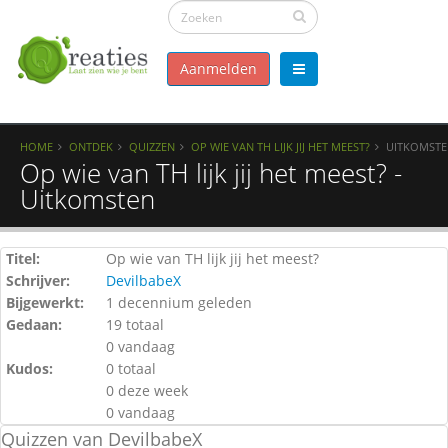
Aanmelden
HOME
ONTDEK
QUIZZEN
OP WIE VAN TH LIJK JIJ HET MEEST?
UITKOMST
Op wie van TH lijk jij het meest? -
Uitkomsten
Titel:
Op wie van TH lijk jij het meest?
Schrijver:
DevilbabeX
Bijgewerkt:
1 decennium geleden
Gedaan:
19 totaal
0 vandaag
Kudos:
0 totaal
0 deze week
0 vandaag
Quizzen van DevilbabeX