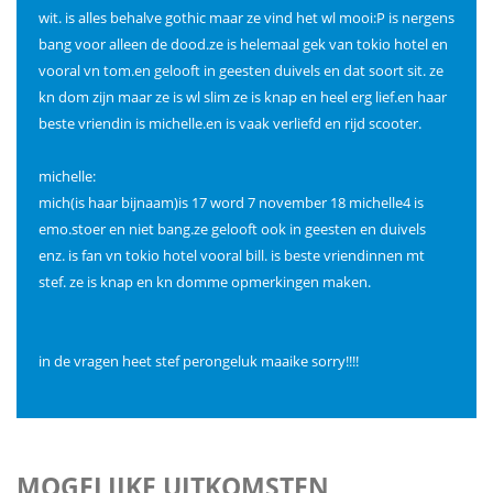
wit. is alles behalve gothic maar ze vind het wl mooi:P is nergens
bang voor alleen de dood.ze is helemaal gek van tokio hotel en
vooral vn tom.en gelooft in geesten duivels en dat soort sit. ze
kn dom zijn maar ze is wl slim ze is knap en heel erg lief.en haar
beste vriendin is michelle.en is vaak verliefd en rijd scooter.
michelle:
mich(is haar bijnaam)is 17 word 7 november 18 michelle4 is
emo.stoer en niet bang.ze gelooft ook in geesten en duivels
enz. is fan vn tokio hotel vooral bill. is beste vriendinnen mt
stef. ze is knap en kn domme opmerkingen maken.
in de vragen heet stef perongeluk maaike sorry!!!!
MOGELIJKE UITKOMSTEN