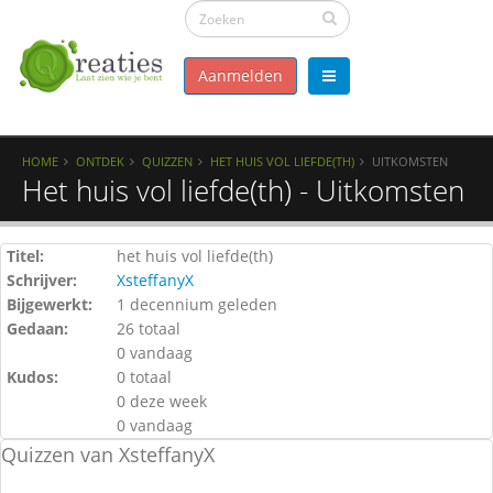
Aanmelden
HOME
ONTDEK
QUIZZEN
HET HUIS VOL LIEFDE(TH)
UITKOMSTEN
Het huis vol liefde(th) - Uitkomsten
Titel:
het huis vol liefde(th)
Schrijver:
XsteffanyX
Bijgewerkt:
1 decennium geleden
Gedaan:
26 totaal
0 vandaag
Kudos:
0 totaal
0 deze week
0 vandaag
Quizzen van XsteffanyX