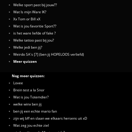
Welke sport past bij jouw??
Wat Is mijn Ware IK?
Xx Tom or Bill xX
Wat is jou favoritie Sport??
is het ware liefde of fake ?
Welke tattoo past bij jou?
Welke jedi ben jij?
Weirdo SA's [7] (ben jij HOPELOOS verliefd)
Meer quizzen
Nog meer quizzen:
Lovee
Brein test a la Snor
Wat is jou Totemdier?
welke winx ben jij
ben jij een echte mario fan
zijn wij bff en slaan we elkaars hersens uit xD
Wat zeg jou echte ziel