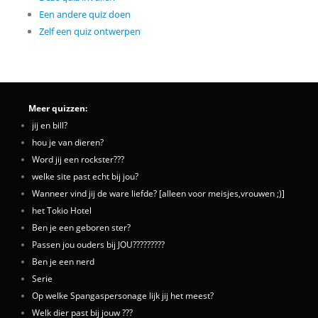
Een andere quiz doen
Zelf een quiz ontwerpen
Meer quizzen:
jij en bill?
hou je van dieren?
Word jij een rockster???
welke site past echt bij jou?
Wanneer vind jij de ware liefde? [alleen voor meisjes,vrouwen ;)]
het Tokio Hotel
Ben je een geboren ster?
Passen jou ouders bij JOU?????????
Ben je een nerd
Serie
Op welke Spangaspersonage lijk jij het meest?
Welk dier past bij jouw ???