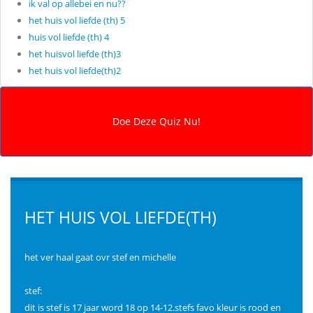
ik val op allebei en nu??
het huis vol liefde (th) 5
huis vol liefde (th) 4
het huisvol liefde (th)3
het huis vol liefde(th)2
HET HUIS VOL LIEFDE(TH)
het ver haal gaat ovr stef en michelle
stef:
dit is stef is 17 jaar word 18 op 14-12.stefs favo kleur is rood en