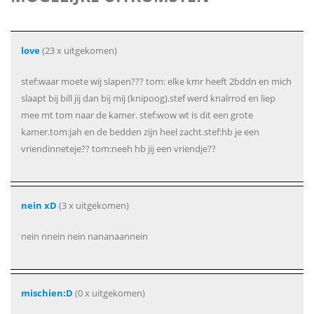
love
(23 x uitgekomen)
stef:waar moete wij slapen??? tom: elke kmr heeft 2bddn en mich
slaapt bij bill jij dan bij mij (knipoog).stef werd knalrrod en liep
mee mt tom naar de kamer. stef:wow wt is dit een grote
kamer.tom:jah en de bedden zijn heel zacht.stef:hb je een
vriendinneteje?? tom:neeh hb jij een vriendje??
nein xD
(3 x uitgekomen)
nein nnein nein nananaannein
mischien:D
(0 x uitgekomen)