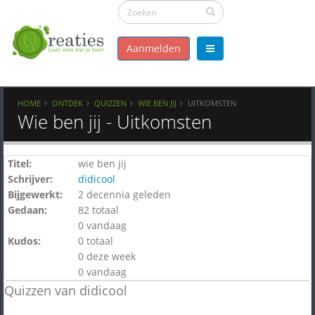
Aanmelden
HOME
ONTDEK
QUIZZEN
WIE BEN JIJ
UITKOMSTEN
Wie ben jij - Uitkomsten
Titel:
wie ben jij
Schrijver:
didicool
Bijgewerkt:
2 decennia geleden
Gedaan:
82 totaal
0 vandaag
Kudos:
0 totaal
0 deze week
0 vandaag
Quizzen van didicool