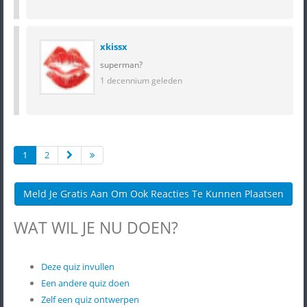
xkissx
superman?
1 decennium geleden
1
2
Meld Je Gratis Aan Om Ook Reacties Te Kunnen Plaatsen
WAT WIL JE NU DOEN?
Deze quiz invullen
Een andere quiz doen
Zelf een quiz ontwerpen