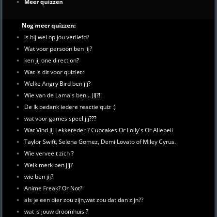
Meer quizzen
Nog meer quizzen:
Is hij wel op jou verliefd?
Wat voor persoon ben jij?
ken jij one direction?
Wat is dit voor quizlet?
Welke Angry Bird ben jij?
Wie van de Lama's ben... JIJ?!!
De Ik bedank iedere reactie quiz :)
wat voor games speel jij???
Wat Vind Jij Lekkereder ? Cupcakes Or Lolly's Or Allebeii
Taylor Swift, Selena Gomez, Demi Lovato of Miley Cyrus.
Wie verveelt zich ?
Welk merk ben jij?
wie ben jij?
Anime Freak? Or Not?
als je een dier zou zijn,wat zou dat dan zijn??
wat is jouw droomhuis ?