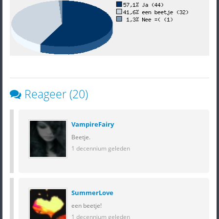
Reageer (20)
VampireFairy
Beetje.
1 decennium geleden
SummerLove
een beetje!
1 decennium geleden