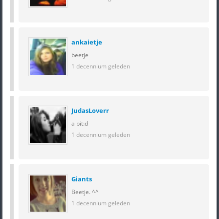
ankaietje
beetje
1 decennium geleden
JudasLoverr
a bit:d
1 decennium geleden
Giants
Beetje. ^^
1 decennium geleden