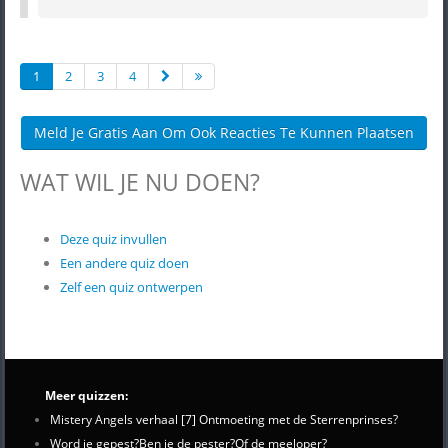
1
2
3
4
Meld Je Gratis Aan Om Ook Reacties Te Kunnen Plaatsen
WAT WIL JE NU DOEN?
Deze quiz invullen
Een andere quiz doen
Zelf een quiz ontwerpen
Meer quizzen:
Mistery Angels verhaal [7] Ontmoeting met de Sterrenprinses?
Word je gepest?Ben je de pester?Of de meeloper?