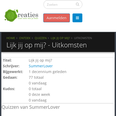
Aanmelden
HOME
ONTDEK
QUIZZEN
LIJK JIJ OP MIJ?
UITKOMSTEN
Lijk jij op mij? - Uitkomsten
Titel:
Lijk jij op mij?
Schrijver:
SummerLover
Bijgewerkt:
1 decennium geleden
Gedaan:
77 totaal
0 vandaag
Kudos:
0 totaal
0 deze week
0 vandaag
Quizzen van SummerLover