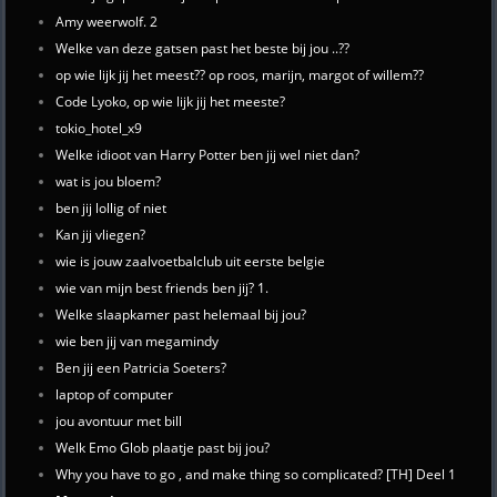
Amy weerwolf. 2
Welke van deze gatsen past het beste bij jou ..??
op wie lijk jij het meest?? op roos, marijn, margot of willem??
Code Lyoko, op wie lijk jij het meeste?
tokio_hotel_x9
Welke idioot van Harry Potter ben jij wel niet dan?
wat is jou bloem?
ben jij lollig of niet
Kan jij vliegen?
wie is jouw zaalvoetbalclub uit eerste belgie
wie van mijn best friends ben jij? 1.
Welke slaapkamer past helemaal bij jou?
wie ben jij van megamindy
Ben jij een Patricia Soeters?
laptop of computer
jou avontuur met bill
Welk Emo Glob plaatje past bij jou?
Why you have to go , and make thing so complicated? [TH] Deel 1