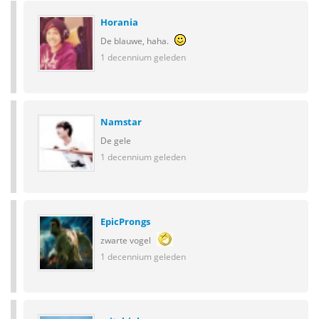
Horania
De blauwe, haha.
1 decennium geleden
Namstar
De gele
1 decennium geleden
EpicProngs
zwarte vogel
1 decennium geleden