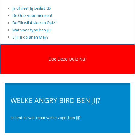
Ja of nee? Jij beslist! :D
De Quiz voor mensen!
De ''Ik wil 4 sterren Quiz''
Wat voor type ben jij?
Lijk jij op Brian May?
WELKE ANGRY BIRD BEN JIJ?
Je kent ze wel, maar welke vogel ben JIJ?