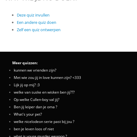
Deze quiz invullen
Een andere quiz doen
Zelf een quiz ontwerpen
Meer quizzen:
kunnen we vrienden zijn?
Met wie zou jij in love kunnen zijn? <333
Lijk jij op mij? :3
welke van suske en wisken ben jij???
Op welke Cullen-boy val jij?
Ben jij leiper dan je oma ?
What's your pet?
welke nicelodeon serie past bij jou ?
ben je leven loos of niet
what is youre murder weapon ?