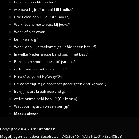
Ben jij een echte hp fan?
wie past bij jou? tom of bill kaulitz?
Hoe Goed Ken Jij Fall Out Boy ¿?¿
Welk levensmotto past bij jouw??
Waar of niet waar.
ben ik aardig?
Waar loop jij je toekomstige liefde tegen het lijf?
In welke Nederlandse band pas jij het best?
Ben jij een snoep- koek- of ijsmens?
welke naam staat jou perfect??
BreakAway and FlyAway*26
De Verveelquiz (Je hoort het goed: géén Anti-Verveel!)
Ben jij heart-break bestendig?
welke anime held ben jij? (Girllz only)
Wat voor mytisch wezen ben jij?
Meer quizzen
Copyright 2004-2026 Qreaties.nl
Mogelijk gemaakt door SesoBytes - 74529315 - VAT: NL001783248B73