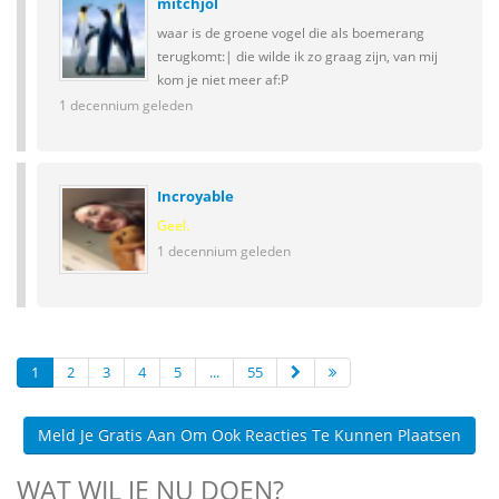
mitchjol
waar is de groene vogel die als boemerang
terugkomt:| die wilde ik zo graag zijn, van mij
kom je niet meer af:P
1 decennium geleden
Incroyable
Geel.
1 decennium geleden
1
2
3
4
5
...
55
Meld Je Gratis Aan Om Ook Reacties Te Kunnen Plaatsen
WAT WIL JE NU DOEN?