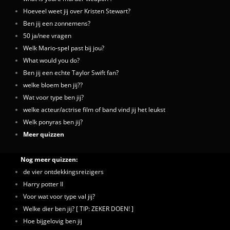
Hoeveel weet jij over Kristen Stewart?
Ben jij een zonnemens?
50 ja/nee vragen
Welk Mario-spel past bij jou?
What would you do?
Ben jij een echte Taylor Swift fan?
welke bloem ben jij??
Wat voor type ben jij?
welke acteur/actrise film of band vind jij het leukst
Welk ponyras ben jij?
Meer quizzen
Nog meer quizzen:
de vier ontdekkingsreizigers
Harry potter II
Voor wat voor type val jij?
Welke dier ben jij? [ TIP: ZEKER DOEN! ]
Hoe bijgelovig ben jij