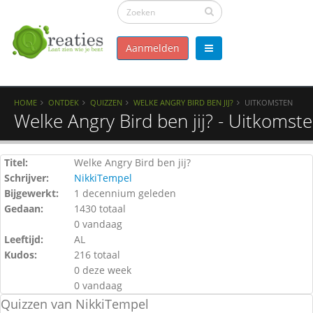
Aanmelden
HOME
ONTDEK
QUIZZEN
WELKE ANGRY BIRD BEN JIJ?
UITKOMSTEN
Welke Angry Bird ben jij? - Uitkomst
Titel:
Welke Angry Bird ben jij?
Schrijver:
NikkiTempel
Bijgewerkt:
1 decennium geleden
Gedaan:
1430 totaal
0 vandaag
Leeftijd:
AL
Kudos:
216 totaal
0 deze week
0 vandaag
Quizzen van NikkiTempel